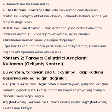
kullanarak her bir kodu bulun:
HEAD Kodunu Kontrol Edin:
cdn.clicksambo.com
ifadesini
aratın. Bu
<script>
etiketinin
<head>...</head>
bölümü içinde yer
aldığını doğrulayın.
BODY Kodunu Kontrol Edin:
Ardından,
ping.clicksambo.com
ifadesini aratın. Bu
<noscript>
etiketinin, açılış
<body>
etiketinden hemen sonra geldiğini doğrulayın.
Eğer her iki kodu da doğru yerlerinde bulabiliyorsanız, kurulumun
başarılı olduğundan emin olabilirsiniz.
Yöntem 2: Tarayıcı Geliştirici Araçlarını
Kullanma (Gelişmiş Kontrol)
Bu yöntem, tarayıcınızda ClickSambo Takip Kodunu
başarıyla yükledindiğini doğrular.
Geliştirici Araçlarını Açın:
Web sitenizdeyken, geliştirici araçları
panelini açmak için
F12
tuşuna basın (veya sayfaya sağ tıklayıp
"İncele" seçeneğini seçin).
Ağ (Network) Sekmesine Gidin:
Panel içindeki
"Ağ" (Network)
sekmesine tıklayın.