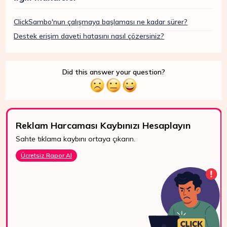
ClickSambo'nun çalışmaya başlaması ne kadar sürer?
Destek erişim daveti hatasını nasıl çözersiniz?
Did this answer your question?
Reklam Harcaması Kaybınızı Hesaplayın
Sahte tıklama kaybını ortaya çıkarın.
7/24 Destek
Ücretsiz Rapor Al
WhatsApp, canlı
destek ve e-posta
ile bize kolayca
ulaşın.
Bize Ulaşın