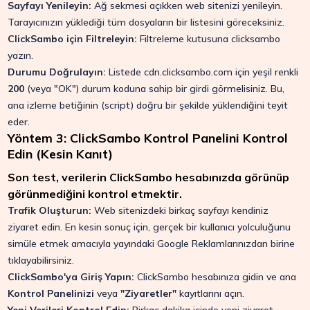
Sayfayı Yenileyin:
Ağ sekmesi açıkken web sitenizi yenileyin.
Tarayıcınızın yüklediği tüm dosyaların bir listesini göreceksiniz.
ClickSambo için Filtreleyin:
Filtreleme kutusuna
clicksambo
yazın.
Durumu Doğrulayın:
Listede
cdn.clicksambo.com
için yeşil renkli
200
(veya "OK") durum koduna sahip bir girdi görmelisiniz. Bu,
ana izleme betiğinin (script) doğru bir şekilde yüklendiğini teyit
eder.
Yöntem 3: ClickSambo Kontrol Panelini Kontrol
Edin (Kesin Kanıt)
Son test, verilerin ClickSambo hesabınızda görünüp
görünmediğini kontrol etmektir.
Trafik Oluşturun:
Web sitenizdeki birkaç sayfayı kendiniz
ziyaret edin. En kesin sonuç için, gerçek bir kullanıcı yolculuğunu
simüle etmek amacıyla yayındaki Google Reklamlarınızdan birine
tıklayabilirsiniz.
ClickSambo'ya Giriş Yapın:
ClickSambo hesabınıza gidin ve ana
Kontrol Panelinizi
veya
"Ziyaretler"
kayıtlarını açın.