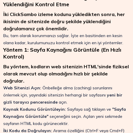
Yüklendiğini Kontrol Etme
İki ClickSambo izleme kodunu yükledikten sonra, her
ikisinin de sitenizde doğru şekilde yüklendiğini
doğrulamanız çok önemlidir.
Bu, tam olarak korunmanızı sağlar. İşte en basitinden en kesin
olana kadar, kurulumunuzu kontrol etmek için en iyi yöntemler.
Yöntem 1: Sayfa Kaynağını Görüntüle (En Hızlı
Kontrol)
Bu yöntem, kodların web sitenizin HTML'sinde fiziksel
olarak mevcut olup olmadığını hızlı bir şekilde
doğrular.
Web Sitenizi Açın:
Önbelleğe alma (caching) sorunlarını
önlemek için, yayındaki sitenizin herhangi bir sayfasını
yeni bir
gizli tarayıcı penceresinde
açın.
Kaynak Kodunu Görüntüleyin:
Sayfaya sağ tıklayın ve
"Sayfa
Kaynağını Görüntüle"
seçeneğini seçin. Açılan yeni sekmede
sayfanın HTML kodu görünecektir.
İki Kodu da Doğrulayın:
Arama özelliğini (Ctrl+F veya Cmd+F)