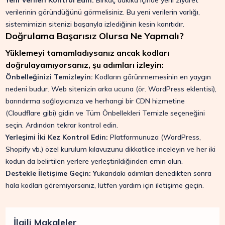
Yeni Verileri Kontrol Edin:
Birkaç dakika içinde yeni ziyaret
verilerinin göründüğünü görmelisiniz. Bu yeni verilerin varlığı,
sistemimizin sitenizi başarıyla izlediğinin kesin kanıtıdır.
Doğrulama Başarısız Olursa Ne Yapmalı?
Yüklemeyi tamamladıysanız ancak kodları
doğrulayamıyorsanız, şu adımları izleyin:
Önbelleğinizi Temizleyin:
Kodların görünmemesinin en yaygın
nedeni budur. Web sitenizin arka ucuna (ör. WordPress eklentisi),
barındırma sağlayıcınıza ve herhangi bir CDN hizmetine
(Cloudflare gibi) gidin ve Tüm Önbellekleri Temizle seçeneğini
seçin. Ardından tekrar kontrol edin.
Yerleşimi İki Kez Kontrol Edin:
Platformunuza (WordPress,
Shopify vb.) özel kurulum kılavuzunu dikkatlice inceleyin ve her iki
kodun da belirtilen yerlere yerleştirildiğinden emin olun.
Destekle İletişime Geçin: Y
ukarıdaki adımları denedikten sonra
hala kodları göremiyorsanız, lütfen yardım için iletişime geçin.
İlgili Makaleler