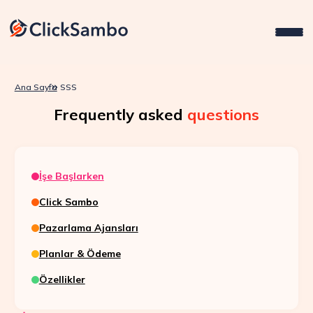
Ana Sayfa
SSS
Frequently asked
questions
İşe Başlarken
Click Sambo
Pazarlama Ajansları
Planlar & Ödeme
Özellikler