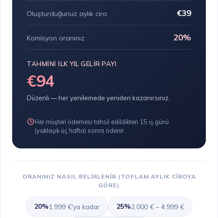
€39
Oluşturduğunuz aylık ciro
20%
Komisyon oranınız
TAHMINI ILK YIL GELIR PAYI
€94
Düzenli — her yenilemede yeniden kazanırsınız.
Her müşteri ödemesi tahsil edildikten 15 iş günü
(yaklaşık üç hafta) sonra ödenir.
ORANINIZ NASIL BELIRLENIR (TOPLAM AYLIK CIROYA
GÖRE)
20%
25%
1.999 €'ya kadar
2.000 € – 4.999 €