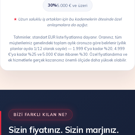
30%
5.000 € ve üzeri
Uzun soluklu iş ortakları için bu kademelerin ötesinde özel
anlaşmalara da açığız.
Tahminler, standart EUR liste fiyatlarına dayanır. Oranınız, tüm
müşterileriniz genelindeki toplam aylık cironuza göre belirlenir (yıllık
planlar ayda 1/12 olarak sayılır) — 1.999 €'ya kadar %20, 4.999
€'ya kadar %25 ve 5.000 €'dan itibaren %30. Özel fiyatlandırma ve
ek hizmetlerle gerçek kazancınız önemli ölçüde daha yüksek olabilir.
BIZI FARKLI KILAN NE?
Sizin fiyatınız. Sizin marjınız.