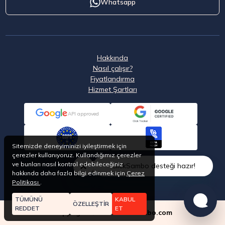
Whatsapp
Hakkında
Nasıl çalışır?
Fiyatlandırma
Hizmet Şartları
API approved
Sitemizde deneyiminizi iyileştirmek için
çerezler kullanıyoruz. Kullandığımız çerezler
ve bunları nasıl kontrol edebileceğiniz
ClickSambo desteği hazır!
hakkında daha fazla bilgi edinmek için
Çerez
Politikası
.
TÜMÜNÜ
KABUL
ÖZELLEŞTİR
REDDET
ET
Copyright © 2026 Clicksambo.com