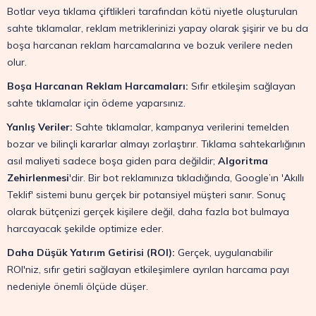
Botlar veya tıklama çiftlikleri tarafından kötü niyetle oluşturulan
sahte tıklamalar, reklam metriklerinizi yapay olarak şişirir ve bu da
boşa harcanan reklam harcamalarına ve bozuk verilere neden
olur.
Boşa Harcanan Reklam Harcamaları:
Sıfır etkileşim sağlayan
sahte tıklamalar için ödeme yaparsınız.
Yanlış Veriler:
Sahte tıklamalar, kampanya verilerini temelden
bozar ve bilinçli kararlar almayı zorlaştırır. Tıklama sahtekarlığının
asıl maliyeti sadece boşa giden para değildir;
Algoritma
Zehirlenmesi
'dir. Bir bot reklamınıza tıkladığında, Google’ın 'Akıllı
Teklif' sistemi bunu gerçek bir potansiyel müşteri sanır. Sonuç
olarak bütçenizi gerçek kişilere değil, daha fazla bot bulmaya
harcayacak şekilde optimize eder.
Daha Düşük Yatırım Getirisi (ROI):
Gerçek, uygulanabilir
ROI'niz, sıfır getiri sağlayan etkileşimlere ayrılan harcama payı
nedeniyle önemli ölçüde düşer.