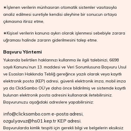
∗İşlenen verilerin münhasıran otomatik sistemler vasıtasıyla
analiz edilmesi suretiyle kendisi aleyhine bir sonucun ortaya
çıkmasına itiraz etme,
∗Kişisel verilerin kanuna aykırı olarak işlenmesi sebebiyle zarara
uğraması halinde zararın giderilmesini talep etme.
Başvuru Yöntemi
Yukarıda belirtilen haklarınızı kullanma ile ilgili talebinizi, 6698
sayılı Kanunu’nun 13. maddesi ve Veri Sorumlusuna Başvuru Usul
ve Esasları Hakkında Tebliğ gereğince yazılı olarak veya kayıtlı
elektronik posta (KEP) adresi, güvenli elektronik imza, mobil imza
ya da ClickSambo OÜ’ye daha önce bildirilmiş ve sistemde kayıtlı
bulunan elektronik posta adresini kullanarak iletebilirsiniz.
Başvurunuzu aşağıdaki adreslere yapabilirsiniz:
info@clicksambo.com
e-posta adresi,
ozgul.yavuz@hs01.kep.tr
KEP adresi.
Başvurularda kimlik tespiti için gerekli bilgi ve belgelerin eksiksiz