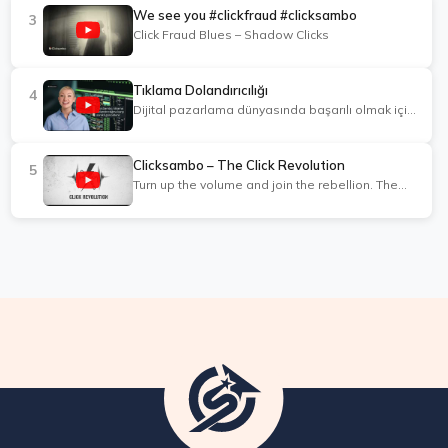
We see you #clickfraud #clicksambo
3
Click Fraud Blues – Shadow Clicks
Tıklama Dolandırıcılığı
4
Dijital pazarlama dünyasında başarılı olmak için
reklamlarınızın güvenliğini sağlamanız şart.
Rekabetçi ortamda, bütçenizi tüketen sahte
tıklamalarla mücadele etmek zorundasınız. İşte
Clicksambo – The Click Revolution
5
bu noktada ClickSambo devreye giriyor!
Turn up the volume and join the rebellion. The
ClickSambo, gelişmiş algoritmaları ve makine
Click Revolution anthem.
öğrenmesini kullanarak sahte tıklamaları tespit
eden ve engelleyen güçlü bir yazılımdır.
Rakiplerinizin kötü niyetli tıklamalarından,
botlardan ve otomatik programlardan
kaynaklanan kayıpları önlemenize yardımcı olur.