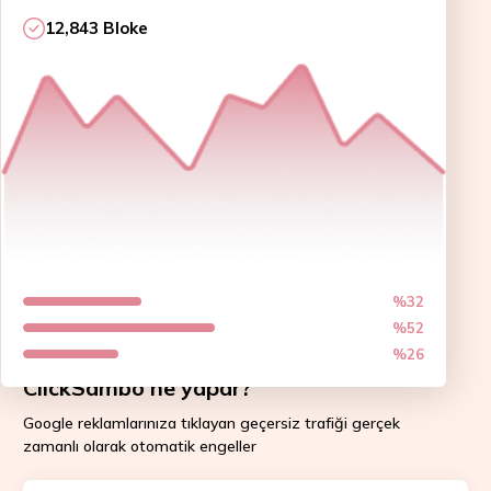
12,843 Bloke
%32
%52
%26
ClickSambo ne yapar?
Google reklamlarınıza tıklayan geçersiz trafiği gerçek
zamanlı olarak otomatik engeller