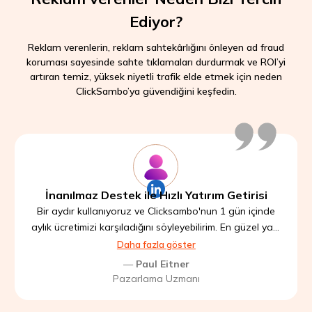
Ediyor?
Reklam verenlerin, reklam sahtekârlığını önleyen ad fraud
koruması sayesinde sahte tıklamaları durdurmak ve ROI’yi
artıran temiz, yüksek niyetli trafik elde etmek için neden
ClickSambo’ya güvendiğini keşfedin.
İnanılmaz Destek ile Hızlı Yatırım Getirisi
Bir aydır kullanıyoruz ve Clicksambo'nun 1 gün içinde
aylık ücretimizi karşıladığını söyleyebilirim. En güzel yanı
ise destek hizmeti; ne zaman bir sorunuz olsa bu
Daha fazla göster
arkadaşlar cevap veriyor ve yazılımı başarıyla
—
Paul Eitner
kullanmanızı istiyorlar. Çok beğendim.
Pazarlama Uzmanı