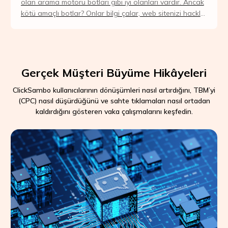
olan arama motoru botları gibi iyi olanları vardır. Ancak
kötü amaçlı botlar? Onlar bilgi çalar, web sitenizi hackler
ve işletmenize zarar verirl...
Gerçek Müşteri Büyüme Hikâyeleri
ClickSambo kullanıcılarının dönüşümleri nasıl artırdığını, TBM’yi
(CPC) nasıl düşürdüğünü ve sahte tıklamaları nasıl ortadan
kaldırdığını gösteren vaka çalışmalarını keşfedin.