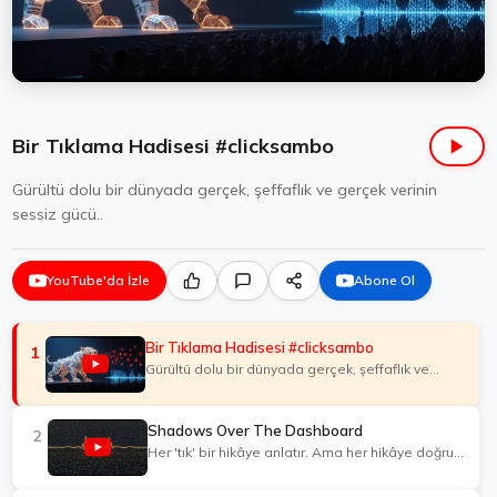
Bir Tıklama Hadisesi #clicksambo
Gürültü dolu bir dünyada gerçek, şeffaflık ve gerçek verinin
sessiz gücü..
YouTube'da İzle
Abone Ol
Bir Tıklama Hadisesi #clicksambo
1
Gürültü dolu bir dünyada gerçek, şeffaflık ve
gerçek verinin sessiz gücü..
Shadows Over The Dashboard
2
Her 'tık' bir hikâye anlatır. Ama her hikâye doğru
değildir...