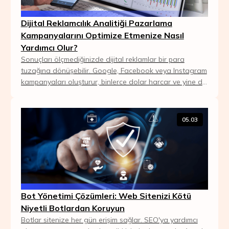
Dijital Reklamcılık Analitiği Pazarlama
Kampanyalarını Optimize Etmenize Nasıl
Yardımcı Olur?
Sonuçları ölçmediğinizde dijital reklamlar bir para
tuzağına dönüşebilir. Google, Facebook veya Instagram
kampanyaları oluşturur, binlerce dolar harcar ve yine de
neden satış yapamadığınızı bir türlü ...
05.03
Bot Yönetimi Çözümleri: Web Sitenizi Kötü
Niyetli Botlardan Koruyun
Botlar sitenize her gün erişim sağlar. SEO'ya yardımcı