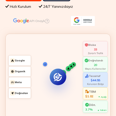
Hızlı Kurulum
24/7 Yanınızdayız
API Onaylı
Bloke
33
Zararlı Trafik
Doğrulandı
Google
24
👤
👤
👤
👤
Meşru Kullanıcılar
👤
Organik
Tasarruf
⚠️
👤
👤
👤
⚠️
⚠️
⚠️
⚠️
$44.55
Meta
Korunan Bütçe
TBM
Doğrudan
$1.02
▼ Aşağı
Dön.
4.0%
▲ Yukarı