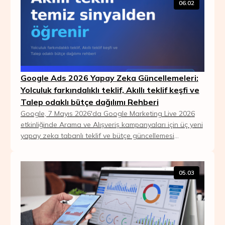
06.02
Google Ads 2026 Yapay Zeka Güncellemeleri:
Yolculuk farkındalıklı teklif, Akıllı teklif keşfi ve
Talep odaklı bütçe dağılımı Rehberi
Google, 7 Mayıs 2026'da Google Marketing Live 2026
etkinliğinde Arama ve Alışveriş kampanyaları için üç yeni
yapay zeka tabanlı teklif ve bütçe güncellemesi
duyurdu. Journey aware bidding (yolculuk fa...
05.03