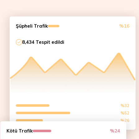
Şüpheli Trafik
%16
8,434 Tespit edildi
%32
%52
%26
Kötü Trafik
%24