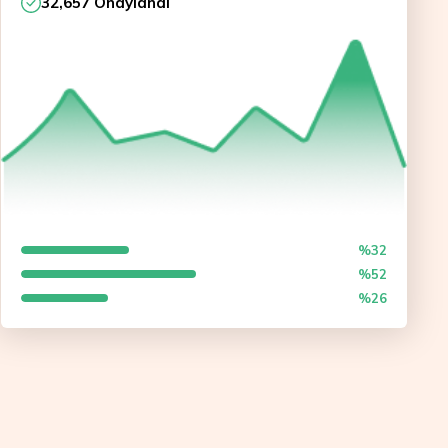
32,657 Onaylandı
%32
%52
%26