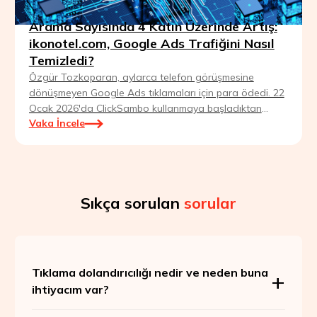
Arama Sayısında 4 Katın Üzerinde Artış:
ikonotel.com, Google Ads Trafiğini Nasıl
Temizledi?
Özgür Tozkoparan, aylarca telefon görüşmesine
dönüşmeyen Google Ads tıklamaları için para ödedi. 22
Ocak 2026'da ClickSambo kullanmaya başladıktan
Vaka İncele
sonra Smart Bidding'in kaliteli trafiğe göre yeniden
öğrenmesine izin verdi ve birkaç hafta içinde potansiyel
müşteri sayısı dört katına çıktı.
Sıkça sorulan
sorular
Tıklama dolandırıcılığı nedir ve neden buna
ihtiyacım var?