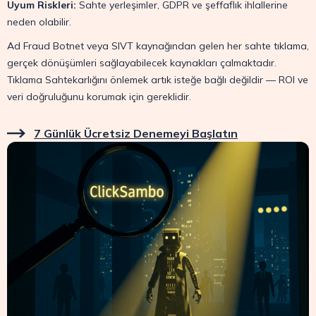
Uyum Riskleri:
Sahte yerleşimler, GDPR ve şeffaflık ihlallerine
neden olabilir.
Ad Fraud Botnet veya SIVT kaynağından gelen her sahte tıklama,
gerçek dönüşümleri sağlayabilecek kaynakları çalmaktadır.
Tıklama Sahtekarlığını önlemek artık isteğe bağlı değildir — ROI ve
veri doğruluğunu korumak için gereklidir.
7 Günlük Ücretsiz Denemeyi Başlatın