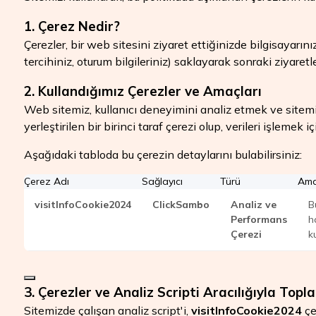
1. Çerez Nedir?
Çerezler, bir web sitesini ziyaret ettiğinizde bilgisayarını
tercihiniz, oturum bilgileriniz) saklayarak sonraki ziyaret
2. Kullandığımız Çerezler ve Amaçları
Web sitemiz, kullanıcı deneyimini analiz etmek ve sitemi
yerleştirilen bir birinci taraf çerezi olup, verileri işleme
Aşağıdaki tabloda bu çerezin detaylarını bulabilirsiniz:
Çerez Adı
Sağlayıcı
Türü
Am
visitInfoCookie2024
ClickSambo
Analiz ve
B
Performans
h
Çerezi
k
3. Çerezler ve Analiz Scripti Aracılığıyla Topla
Sitemizde çalışan analiz script'i,
visitInfoCookie2024
çer