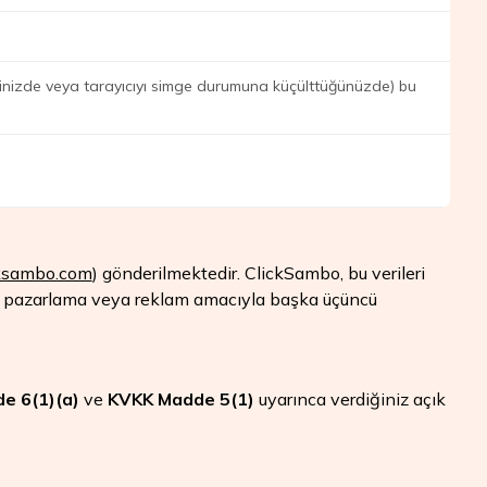
ğinizde veya tarayıcıyı simge durumuna küçülttüğünüzde) bu
icksambo.com
) gönderilmektedir. ClickSambo, bu verileri
ler, pazarlama veya reklam amacıyla başka üçüncü
e 6(1)(a)
ve
KVKK Madde 5(1)
uyarınca verdiğiniz açık