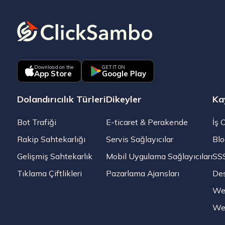
Download on the
GET IT ON
App Store
Google Play
Dolandırıcılık Türleri
Dikeyler
Ka
Bot Trafiği
E-ticaret & Perakende
İş 
Rakip Sahtekarlığı
Servis Sağlayıcılar
Blo
Gelişmiş Sahtekarlık
Mobil Uygulama Sağlayıcıları
SS
Tıklama Çiftlikleri
Pazarlama Ajansları
De
Web
Web