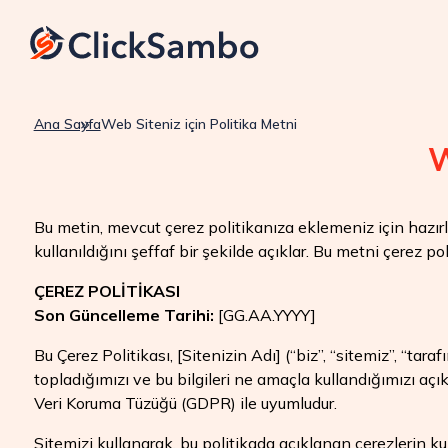
Ana Sayfa
Web Siteniz için Politika Metni
W
Bu metin, mevcut çerez politikanıza eklemeniz için hazırla
kullanıldığını şeffaf bir şekilde açıklar. Bu metni çerez 
ÇEREZ POLİTİKASI
Son Güncelleme Tarihi:
[GG.AA.YYYY]
Bu Çerez Politikası, [Sitenizin Adı] (“biz”, “sitemiz”, “tara
topladığımızı ve bu bilgileri ne amaçla kullandığımızı açı
Veri Koruma Tüzüğü (GDPR) ile uyumludur.
Sitemizi kullanarak, bu politikada açıklanan çerezlerin k