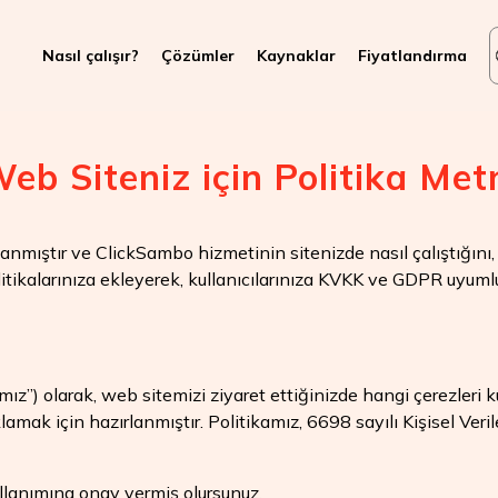
Nasıl çalışır?
Çözümler
Kaynaklar
Fiyatlandırma
eb Siteniz için Politika Met
nmıştır ve ClickSambo hizmetinin sitenizde nasıl çalıştığını, 
politikalarınıza ekleyerek, kullanıcılarınıza KVKK ve GDPR uyuml
fımız”) olarak, web sitemizi ziyaret ettiğinizde hangi çerezleri ku
klamak için hazırlanmıştır. Politikamız, 6698 sayılı Kişisel Ve
ullanımına onay vermiş olursunuz.