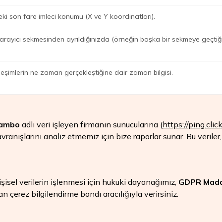
 son fare imleci konumu (X ve Y koordinatları).
arayıcı sekmesinden ayrıldığınızda (örneğin başka bir sekmeye geçti
ileşimlerin ne zaman gerçekleştiğine dair zaman bilgisi.
Sambo
adlı veri işleyen firmanın sunucularına (
https://ping.cl
avranışlarını analiz etmemiz için bize raporlar sunar. Bu veri
kişisel verilerin işlenmesi için hukuki dayanağımız,
GDPR Madd
kan çerez bilgilendirme bandı aracılığıyla verirsiniz.