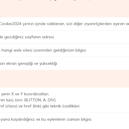
oCookie2024 çerezi içinde saklanan, sizi diğer ziyaretçilerden ayıran a
e gezdiğiniz sayfanın adresi.
 hangi web sitesi üzerinden geldiğinizin bilgisi.
zın ekran genişliği ve yüksekliği.
 yerin X ve Y koordinatları.
nin türü (örn: BUTTON, A, DIV).
ıf (class) ve href (link) gibi teknik özellikleri.
yana kaydırdığınız ve bu eylemlerin zaman bilgisi.