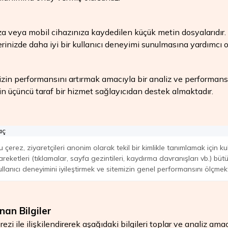
za veya mobil cihazınıza kaydedilen küçük metin dosyalarıdır. Bu d
lerinizde daha iyi bir kullanıcı deneyimi sunulmasına yardımcı ol
zin performansını artırmak amacıyla bir analiz ve performans 
k için üçüncü taraf bir hizmet sağlayıcıdan destek almaktadır.
aç
u çerez, ziyaretçileri anonim olarak tekil bir kimlikle tanımlamak için kull
areketleri (tıklamalar, sayfa gezintileri, kaydırma davranışları vb.) büt
ullanıcı deneyimini iyileştirmek ve sitemizin genel performansını ölçmekt
nan Bilgiler
ezi ile ilişkilendirerek aşağıdaki bilgileri toplar ve analiz amacı