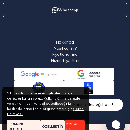
Whatsapp
Hakkında
Nasıl çalışır?
Fiyatlandırma
Hizmet Şartları
API approved
Sitemizde deneyiminizi iyileştirmek için
çerezler kullanıyoruz. Kullandığımız çerezler
ve bunları nasıl kontrol edebileceğiniz
ClickSambo desteği hazır!
hakkında daha fazla bilgi edinmek için
Çerez
Politikası
.
TÜMÜNÜ
KABUL
ÖZELLEŞTİR
REDDET
ET