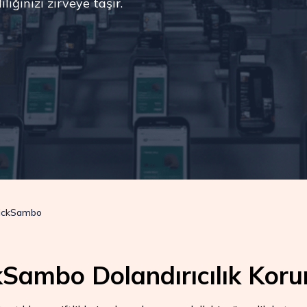
iğinizi zirveye taşır.
ClickSambo
kSambo Dolandırıcılık Kor