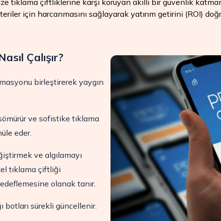
anize tıklama çiftliklerine karşı koruyan akıllı bir güvenlik ka
eriler için harcanmasını sağlayarak yatırım getirini (ROI) doğru
Nasıl Çalışır?
tomasyonu birleştirerek yaygın
i sömürür ve sofistike tıklama
müle eder.
eğiştirmek ve algılamayı
l tıklama çiftliği
 hedeflemesine olanak tanır.
botları sürekli güncellenir.