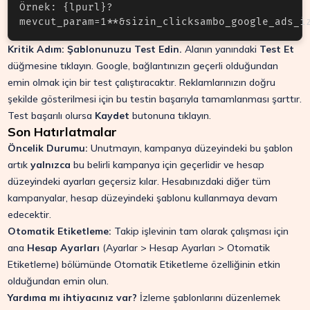
Örnek: {lpurl}?
mevcut_param=1**&sizin_clicksambo_google_ads_i
Kritik Adım: Şablonunuzu Test Edin.
Alanın yanındaki
Test Et
düğmesine tıklayın. Google, bağlantınızın geçerli olduğundan
emin olmak için bir test çalıştıracaktır. Reklamlarınızın doğru
şekilde gösterilmesi için bu testin başarıyla tamamlanması şarttır.
Test başarılı olursa
Kaydet
butonuna tıklayın.
Son Hatırlatmalar
Öncelik Durumu:
Unutmayın, kampanya düzeyindeki bu şablon
artık
yalnızca
bu belirli kampanya için geçerlidir ve hesap
düzeyindeki ayarları geçersiz kılar. Hesabınızdaki diğer tüm
kampanyalar, hesap düzeyindeki şablonu kullanmaya devam
edecektir.
Otomatik Etiketleme:
Takip işlevinin tam olarak çalışması için
ana
Hesap Ayarları
(
Ayarlar > Hesap Ayarları > Otomatik
Etiketleme
) bölümünde Otomatik Etiketleme özelliğinin etkin
olduğundan emin olun.
Yardıma mı ihtiyacınız var?
İzleme şablonlarını düzenlemek