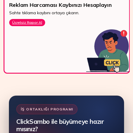
Reklam Harcaması Kaybınızı Hesaplayın
Sahte tıklama kaybını ortaya çıkarın.
7/24 Destek
Ücretsiz Rapor Al
WhatsApp, canlı
destek ve e-posta
ile bize kolayca
ulaşın.
Bize Ulaşın
İŞ ORTAKLIĞI PROGRAMI
ClickSambo ile büyümeye hazır
mısınız?