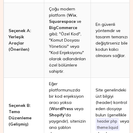
Çoğu modern
platform (
Wix
,
Squarespace
ve
En güvenli
BigCommerce
Seçenek A:
yöntemdir ve
gibi); "Özel Kod",
Yerleşik
tasarım temanızı
"Komut Dosyası
Araçlar
değiştirseniz bile
Yöneticisi" veya
(Önerilen)
kodun kalıcı
"Kod Enjeksiyonu"
olmasını sağlar.
olarak adlandırılan
özel bölümlere
sahiptir.
Eğer
platformunuzda
Site genelindeki
bir kod enjeksiyon
üst bilgiyi
aracı yoksa
(header) kontrol
Seçenek B:
(
WordPress
veya
eden dosyayı
Tema
Shopify
'da
bulun (genellikle
Düzenleme
yaygındır), sitenizin
veya
header.php
(Gelişmiş)
ana şablon
theme.liquid