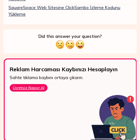
SquareSpace Web Sitesine ClickSambo İzleme Kodunu
Yükleme
Did this answer your question?
Reklam Harcaması Kaybınızı Hesaplayın
Sahte tıklama kaybını ortaya çıkarın.
7/24 Destek
Ücretsiz Rapor Al
WhatsApp, canlı
destek ve e-posta
ile bize kolayca
ulaşın.
Bize Ulaşın