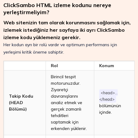
ClickSambo HTML izleme kodunu nereye
yerleştirmeliyim?
Web sitenizin tam olarak korunmasını sağlamak için,
izlemek istediğiniz her sayfaya iki ayrı ClickSambo
izleme kodu yüklemeniz gerekir.
Her kodun ayrı bir rolü vardır ve optimum performans için
yerleşimi kritik öneme sahiptir.
Rol
Konum
Birincil tespit
motorunuzdur.
Ziyaretçi
<head>...
Takip Kodu
davranışlarını
</head>
(HEAD
analiz etmek ve
bölümünün
Bölümü)
gerçek zamanlı
içinde.
tehditleri
saptamak için
erkenden yüklenir.