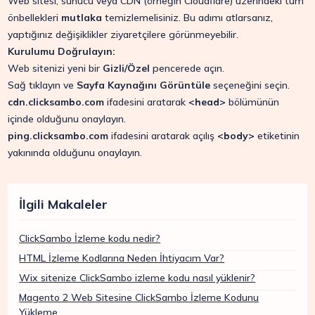
Web sitesi, sunucu veya CDN (örneğin Cloudflare) üzerindeki tüm
önbellekleri
mutlaka
temizlemelisiniz. Bu adımı atlarsanız,
yaptığınız değişiklikler ziyaretçilere görünmeyebilir.
Kurulumu Doğrulayın:
Web sitenizi yeni bir
Gizli/Özel
pencerede açın.
Sağ tıklayın ve
Sayfa Kaynağını Görüntüle
seçeneğini seçin.
cdn.clicksambo.com
ifadesini aratarak
<head>
bölümünün
içinde olduğunu onaylayın.
ping.clicksambo.com
ifadesini aratarak açılış
<body>
etiketinin
yakınında olduğunu onaylayın.
İlgili Makaleler
ClickSambo İzleme kodu nedir?
HTML İzleme Kodlarına Neden İhtiyacım Var?
Wix sitenize ClickSambo izleme kodu nasıl yüklenir?
Magento 2 Web Sitesine ClickSambo İzleme Kodunu
Yükleme