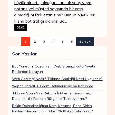
büyük bir artış olduğunu ancak satış veya
potansiyel müşteri sayısında bir artış
olmadığını fark ettiniz mi? Bunun büyük bir
kısmı bot trafiği olabilir. Bo...
05.02
1
2
3
4
5
6
Sonraki
Son Yazılar
Bot Yönetimi Çözümleri: Web Sitenizi Kötü Niyetli
Botlardan Koruyun
Web Analitiği Nedir? Tıklama Analitiği Nasıl Uygulanır?
'Vapor Threat' Reklam Dolandırıcılığı ve Korunma
Tıklama Spam'i ve Reklam İstifleme: Görünmez
Dolandırıcılık Reklam Bütçenizi Tüketiyor mu?
Rakip Dolandırıcılığına Karşı Koruma, Boşa Giden
Reklam Harcamalarını Nasıl %30 Azaltabilirsiniz?