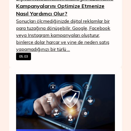
Kampanyalarını Optimize Etmenize
Nasıl Yardımcı Olur?
Sonuçları ölçmediğinizde dijital reklamlar bir
para tuzağına dönüşebilir. Google, Facebook
veya Instagram kampanyaları oluşturur,
binlerce dolar harcar ve yine de neden satış
yapamadığınızı bir türlü ...
05.03