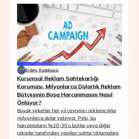
Erdinç Kaddoura
Kurumsal Reklam Sahtekarlığı
Koruması, Milyonlarca Dolarlık Reklam
Bütçesinin Boşa Harcanmasını Nasıl
Önlüyor?
Büyük şirketler her yıl çevrimiçi reklamcılığa
milyonlarca dolar yatırıyor. Peki, bu
harcamaların %20-30’u botlar veya diğer
rakipler tarafından yapılan sahte tıklamalara