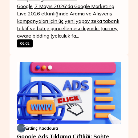
Google, 7 Mayıs 2026'da Google Marketing
Live 2026 etkinliğinde Arama ve Alışveriş
kampanyaları için üç yeni yapay zeka tabanlı
teklif ve bütçe güncellemesi duyurdu. Journey
aware bidding (yolculuk fa...
06.02
Erdinç Kaddoura
Google Ads Tıklama Çiftliği: Sahte