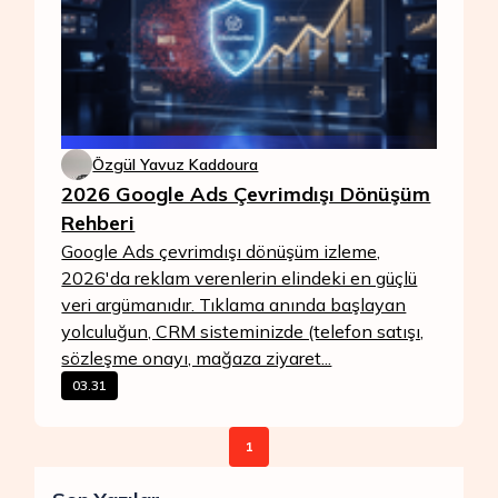
Özgül Yavuz Kaddoura
2026 Google Ads Çevrimdışı Dönüşüm
Rehberi
Google Ads çevrimdışı dönüşüm izleme,
2026'da reklam verenlerin elindeki en güçlü
veri argümanıdır. Tıklama anında başlayan
yolculuğun, CRM sisteminizde (telefon satışı,
sözleşme onayı, mağaza ziyaret...
03.31
1