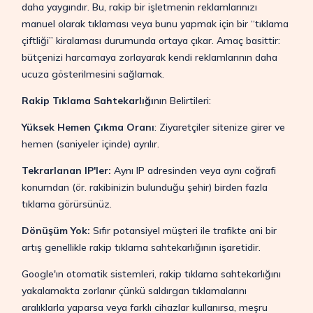
daha yaygındır. Bu, rakip bir işletmenin reklamlarınızı
manuel olarak tıklaması veya bunu yapmak için bir “tıklama
çiftliği” kiralaması durumunda ortaya çıkar. Amaç basittir:
bütçenizi harcamaya zorlayarak kendi reklamlarının daha
ucuza gösterilmesini sağlamak.
Rakip Tıklama Sahtekarlığı
nın Belirtileri:
Yüksek Hemen Çıkma Oranı
: Ziyaretçiler sitenize girer ve
hemen (saniyeler içinde) ayrılır.
Tekrarlanan IP'ler:
Aynı IP adresinden veya aynı coğrafi
konumdan (ör. rakibinizin bulunduğu şehir) birden fazla
tıklama görürsünüz.
Dönüşüm Yok:
Sıfır potansiyel müşteri ile trafikte ani bir
artış genellikle rakip tıklama sahtekarlığının işaretidir.
Google'ın otomatik sistemleri, rakip tıklama sahtekarlığını
yakalamakta zorlanır çünkü saldırgan tıklamalarını
aralıklarla yaparsa veya farklı cihazlar kullanırsa, meşru