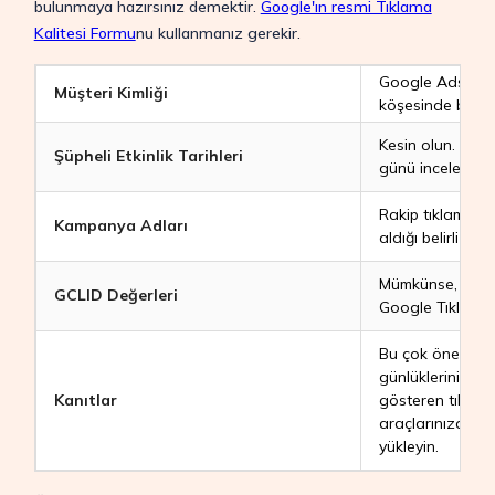
bulunmaya hazırsınız demektir.
Google'ın resmi Tıklama
Kalitesi Formu
nu kullanmanız gerekir.
Google Ads kont
Müşteri Kimliği
köşesinde bulun
Kesin olun. Goo
Şüpheli Etkinlik Tarihleri
günü inceler.
Rakip tıklama sa
Kampanya Adları
aldığı belirli kam
Mümkünse, kötü n
GCLID Değerleri
Google Tıklama K
Bu çok önemlidi
günlüklerini veya 
Kanıtlar
gösteren tıklam
araçlarınızdan dı
yükleyin.