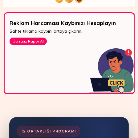
Reklam Harcaması Kaybınızı Hesaplayın
Sahte tıklama kaybını ortaya çıkarın.
7/24 Destek
Ücretsiz Rapor Al
WhatsApp, canlı
destek ve e-posta
ile bize kolayca
ulaşın.
Bize Ulaşın
İŞ ORTAKLIĞI PROGRAMI