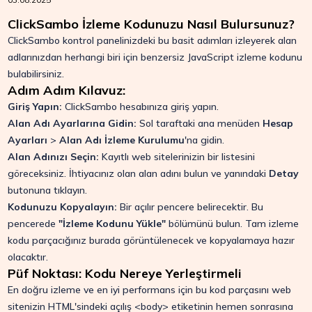
ClickSambo İzleme Kodunuzu Nasıl Bulursunuz?
ClickSambo kontrol panelinizdeki bu basit adımları izleyerek alan
adlarınızdan herhangi biri için benzersiz JavaScript izleme kodunu
bulabilirsiniz.
Adım Adım Kılavuz:
Giriş Yapın:
ClickSambo hesabınıza giriş yapın.
Alan Adı Ayarlarına Gidin:
Sol taraftaki ana menüden
Hesap
Ayarları
>
Alan Adı İzleme Kurulumu
'na gidin.
Alan Adınızı Seçin:
Kayıtlı web sitelerinizin bir listesini
göreceksiniz. İhtiyacınız olan alan adını bulun ve yanındaki
Detay
butonuna tıklayın.
Kodunuzu Kopyalayın:
Bir açılır pencere belirecektir. Bu
pencerede
"İzleme Kodunu Yükle"
bölümünü bulun. Tam izleme
kodu parçacığınız burada görüntülenecek ve kopyalamaya hazır
olacaktır.
Püf Noktası: Kodu Nereye Yerleştirmeli
En doğru izleme ve en iyi performans için bu kod parçasını web
sitenizin HTML'sindeki açılış
<body>
etiketinin hemen sonrasına