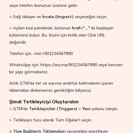
veya telefon ikonunun üzerine gelin.
> Sağ tıklayın ve
İncele (Inspect)
seçeneğini seçin.
> Açılan kod panelinde, butonun
href="..."
ile başlayan
bölümünü bulun. Bu, bizim için kritik olan Click URL
değeridir.
Telefon için: =tel:+901234567890
WhatsApp için: https://wa.me/901234567890 veya benzeri
bir yapı görmelisiniz.
Artık GTM'de tel: ve wa.me anahtar kelimelerini içeren
tıklamaları dinlememiz gerektiğini biliyoruz.
Şimdi Tetikleyiciyi Oluşturalım
> GTM'de
Tetikleyiciler (Triggers)
>
Yeni
yolunu izleyin.
> Tetikleyici türü olarak Tüm Öğeler'i seçin.
> Tüm Bağlantı Tıklamaları
seçeneğini işaretleyin