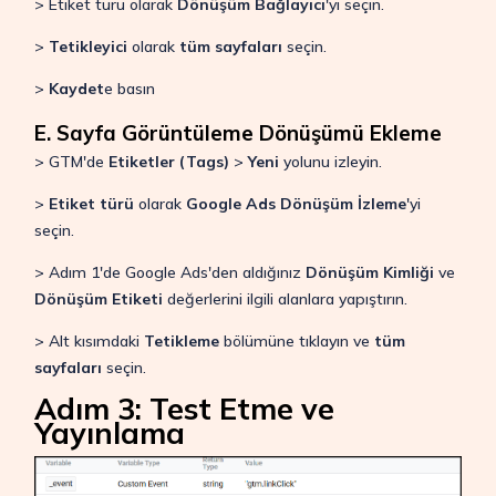
> Etiket türü olarak
Dönüşüm Bağlayıcı
'yı seçin.
>
Tetikleyici
olarak
tüm sayfaları
seçin.
>
Kaydet
e basın
E. Sayfa Görüntüleme Dönüşümü Ekleme
> GTM'de
Etiketler (Tags)
>
Yeni
yolunu izleyin.
>
Etiket türü
olarak
Google Ads Dönüşüm İzleme
'yi
seçin.
> Adım 1'de Google Ads'den aldığınız
Dönüşüm Kimliği
ve
Dönüşüm Etiketi
değerlerini ilgili alanlara yapıştırın.
> Alt kısımdaki
Tetikleme
bölümüne tıklayın ve
tüm
sayfaları
seçin.
Adım 3: Test Etme ve
Yayınlama