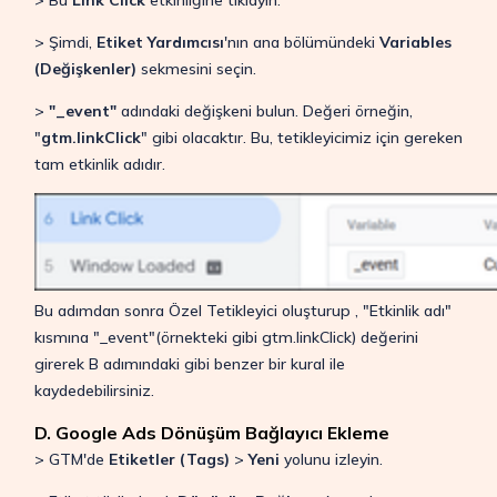
> Bu
Link Click
etkinliğine tıklayın.
> Şimdi,
Etiket Yardımcısı
'nın ana bölümündeki
Variables
(Değişkenler)
sekmesini seçin.
>
"_event"
adındaki değişkeni bulun. Değeri örneğin,
"
gtm.linkClick
" gibi olacaktır. Bu, tetikleyicimiz için gereken
tam etkinlik adıdır.
Bu adımdan sonra Özel Tetikleyici oluşturup , "Etkinlik adı"
kısmına "_event"(örnekteki gibi gtm.linkClick) değerini
girerek B adımındaki gibi benzer bir kural ile
kaydedebilirsiniz.
D. Google Ads Dönüşüm Bağlayıcı Ekleme
> GTM'de
Etiketler (Tags)
>
Yeni
yolunu izleyin.