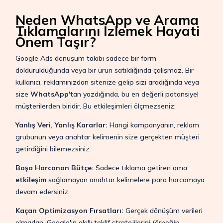
Neden WhatsApp ve Arama
Tıklamalarını İzlemek Hayati
Önem Taşır?
Google Ads dönüşüm takibi sadece bir form
doldurulduğunda veya bir ürün satıldığında çalışmaz. Bir
kullanıcı, reklamınızdan sitenize gelip sizi aradığında veya
size
WhatsApp
'tan yazdığında, bu en değerli potansiyel
müşterilerden biridir. Bu etkileşimleri ölçmezseniz:
Yanlış Veri, Yanlış Kararlar:
Hangi kampanyanın, reklam
grubunun veya anahtar kelimenin size gerçekten müşteri
getirdiğini bilemezsiniz.
Boşa Harcanan Bütçe:
Sadece tıklama getiren ama
etkileşim
sağlamayan anahtar kelimelere para harcamaya
devam edersiniz.
Kaçan Optimizasyon Fırsatları:
Gerçek dönüşüm verileri
olmadan, Google'ın akıllı teklif stratejilerini (örneğin,