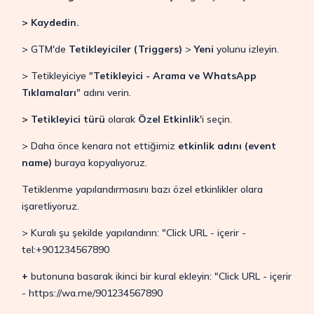
> Kaydedin.
> GTM'de
Tetikleyiciler (Triggers)
>
Yeni
yolunu izleyin.
> Tetikleyiciye "
Tetikleyici - Arama ve WhatsApp
Tıklamaları
" adını verin.
> Tetikleyici türü
olarak
Özel Etkinlik
'i seçin.
> Daha önce kenara not ettiğimiz
etkinlik adını (event
name)
buraya kopyalıyoruz.
Tetiklenme yapılandırmasını bazı özel etkinlikler olara
işaretliyoruz.
> Kuralı şu şekilde yapılandırın: "Click URL - içerir -
tel:+901234567890
+
butonuna basarak ikinci bir kural ekleyin: "Click URL - içerir
- https://wa.me/901234567890