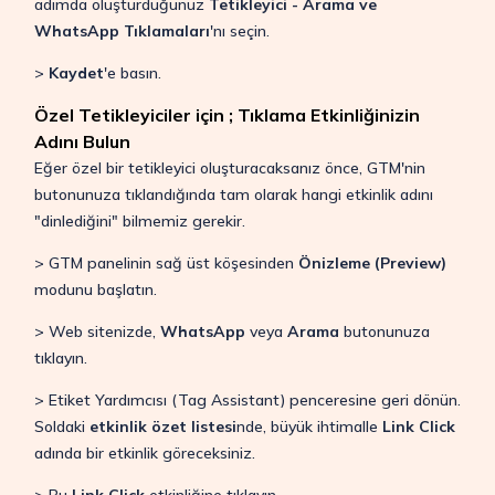
adımda oluşturduğunuz
Tetikleyici - Arama ve
WhatsApp Tıklamaları
'nı seçin.
>
Kaydet
'e basın.
Özel Tetikleyiciler için ; Tıklama Etkinliğinizin
Adını Bulun
Eğer özel bir tetikleyici oluşturacaksanız önce, GTM'nin
butonunuza tıklandığında tam olarak hangi etkinlik adını
"dinlediğini" bilmemiz gerekir.
> GTM panelinin sağ üst köşesinden
Önizleme (Preview)
modunu başlatın.
> Web sitenizde,
WhatsApp
veya
Arama
butonunuza
tıklayın.
> Etiket Yardımcısı (Tag Assistant) penceresine geri dönün.
Soldaki
etkinlik özet listesi
nde, büyük ihtimalle
Link Click
adında bir etkinlik göreceksiniz.