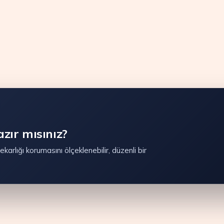
zır mısınız?
karlığı korumasını ölçeklenebilir, düzenli bir