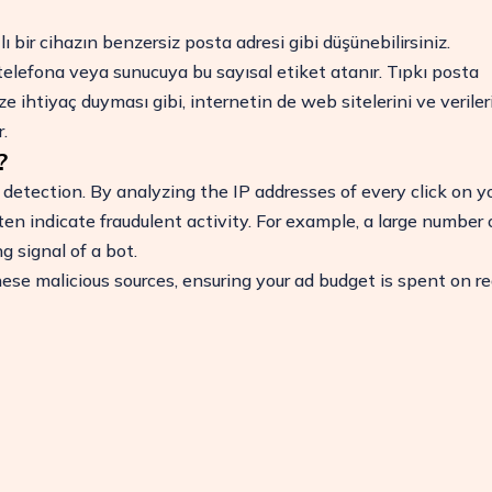
ı bir cihazın benzersiz posta adresi gibi düşünebilirsiniz.
 telefona veya sunucuya bu sayısal etiket atanır. Tıpkı posta
ze ihtiyaç duyması gibi, internetin de web sitelerini ve veriler
.
?
ud detection. By analyzing the IP addresses of every click on y
ten indicate fraudulent activity. For example, a large number 
ng signal of a bot.
hese malicious sources, ensuring your ad budget is spent on re
ROI'nizi Artırın
Pazarlama bütçenizi koruyun ve ClickSambo ile
gelirinizi artırın.
Denemeyi Başlat