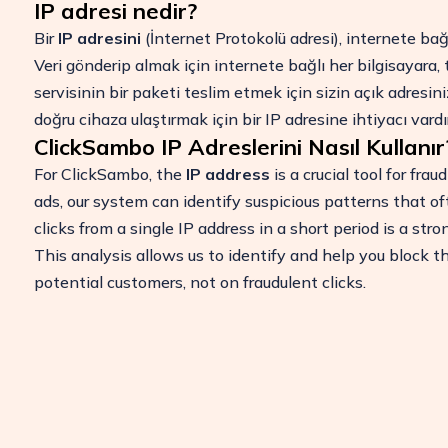
IP adresi nedir?
Bir
IP adresini
(İnternet Protokolü adresi), internete bağl
Veri gönderip almak için internete bağlı her bilgisayara,
servisinin bir paketi teslim etmek için sizin açık adresini
doğru cihaza ulaştırmak için bir IP adresine ihtiyacı vardır
ClickSambo IP Adreslerini Nasıl Kullanır
For ClickSambo, the
IP address
is a crucial tool for fra
ads, our system can identify suspicious patterns that of
clicks from a single IP address in a short period is a stro
This analysis allows us to identify and help you block t
potential customers, not on fraudulent clicks.
bınızı
7/24 Destek
ıkarın.
WhatsApp, canlı
destek ve e-posta
ile bize kolayca
ulaşın.