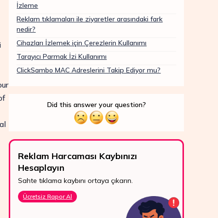
İzleme
Reklam tıklamaları ile ziyaretler arasındaki fark
nedir?
Cihazları İzlemek için Çerezlerin Kullanımı
i
Tarayıcı Parmak İzi Kullanımı
ClickSambo MAC Adreslerini Takip Ediyor mu?
our
of
Did this answer your question?
al
Reklam Harcaması Kaybınızı
Hesaplayın
7/2
Sahte tıklama kaybını ortaya çıkarın.
What
Ücretsiz Rapor Al
dest
ile b
ulaşı