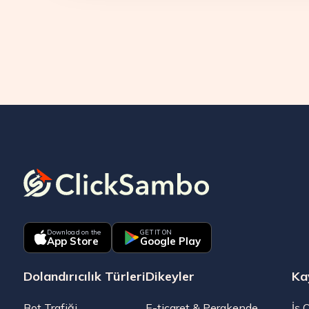
Download on the
GET IT ON
App Store
Google Play
Dolandırıcılık Türleri
Dikeyler
Ka
Bot Trafiği
E-ticaret & Perakende
İş 