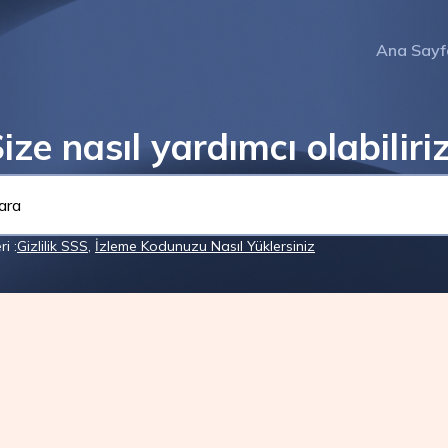
Ana Sayf
ize nasıl yardımcı olabiliri
i :
Gizlilik SSS
,
İzleme Kodunuzu Nasıl Yüklersiniz