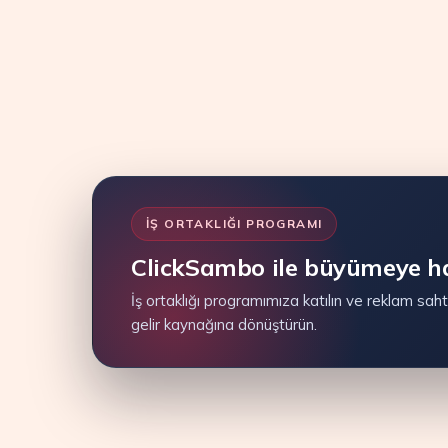
Bize Ulaşın
İŞ ORTAKLIĞI PROGRAMI
ClickSambo ile büyümeye ha
İş ortaklığı programımıza katılın ve reklam sahte
gelir kaynağına dönüştürün.