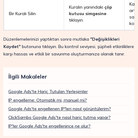
Kam
Kuralın yanındaki
çöp
artık
Bir Kuralı Silin
kutusu simgesine
sav
tıklayın.
kola
Düzenlemelerinizi yaptıktan sonra mutlaka
"Değişiklikleri
Kaydet"
butonuna tıklayın. Bu kontrol seviyesi, şüpheli etkinliklere
karşı hassas ve etkili bir savunma oluşturmanıza olanak tanır.
İlgili Makaleler
Google Ads'te Hariç Tutulan Yerleşimler
IP engelleme: Otomatik mi, manuel mi?
Google Ads'te engellenen IP'leri nasıl görüntülerim?
ClickSambo Google Ads'te nasıl hariç tutma yapar?
IP'ler Google Ads'te engellenince ne olur?