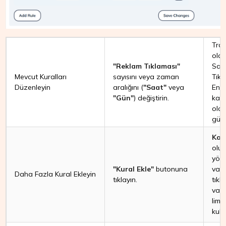
Traf
olar
"Reklam Tıklaması"
Saat
Mevcut Kuralları
sayısını veya zaman
Tıkl
Düzenleyin
aralığını (
"Saat"
veya
Enge
"Gün"
) değiştirin.
kat
olac
günc
Kat
oluş
yönt
"Kural Ekle"
butonuna
vade
Daha Fazla Kural Ekleyin
tıklayın.
tık
vade
limi
kull