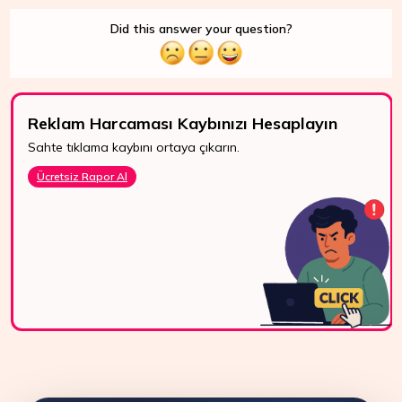
Did this answer your question?
Reklam Harcaması Kaybınızı Hesaplayın
Sahte tıklama kaybını ortaya çıkarın.
7/24 Destek
Ücretsiz Rapor Al
WhatsApp, canlı
destek ve e-posta
ile bize kolayca
ulaşın.
Bize Ulaşın