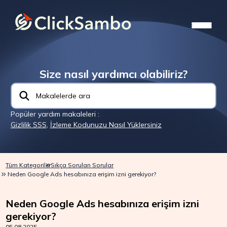
Size nasıl yardımcı olabiliriz?
Popüler yardım makaleleri :
Gizlilik SSS
,
İzleme Kodunuzu Nasıl Yüklersiniz
Tüm Kategoriler
Sıkça Sorulan Sorular
Neden Google Ads hesabınıza erişim izni gerekiyor?
Neden Google Ads hesabınıza erişim izni
gerekiyor?
05.08.2025