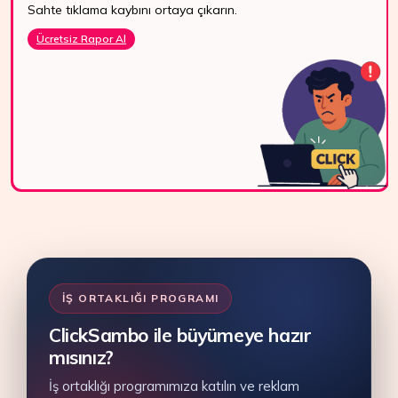
Sahte tıklama kaybını ortaya çıkarın.
7/24 Destek
Ücretsiz Rapor Al
WhatsApp, canlı
destek ve e-posta
ile bize kolayca
ulaşın.
Bize Ulaşın
İŞ ORTAKLIĞI PROGRAMI
ClickSambo ile büyümeye hazır
mısınız?
İş ortaklığı programımıza katılın ve reklam