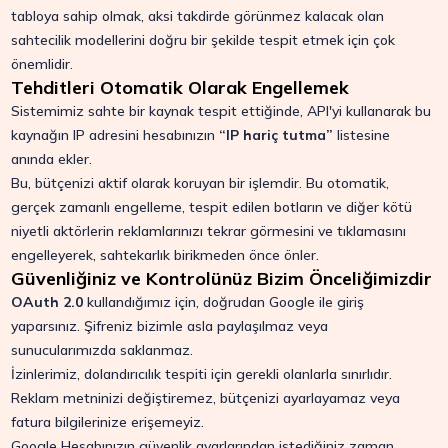
tabloya sahip olmak, aksi takdirde görünmez kalacak olan
sahtecilik modellerini doğru bir şekilde tespit etmek için çok
önemlidir.
Tehditleri Otomatik Olarak Engellemek
Sistemimiz sahte bir kaynak tespit ettiğinde, API'yi kullanarak bu
kaynağın IP adresini hesabınızın
“IP hariç tutma”
listesine
anında ekler.
Bu, bütçenizi aktif olarak koruyan bir işlemdir. Bu otomatik,
gerçek zamanlı engelleme, tespit edilen botların ve diğer kötü
niyetli aktörlerin reklamlarınızı tekrar görmesini ve tıklamasını
engelleyerek, sahtekarlık birikmeden önce önler.
Güvenliğiniz ve Kontrolünüz Bizim Önceliğimizdir
OAuth 2.0
kullandığımız için, doğrudan Google ile giriş
yaparsınız. Şifreniz bizimle asla paylaşılmaz veya
sunucularımızda saklanmaz.
İzinlerimiz, dolandırıcılık tespiti için gerekli olanlarla sınırlıdır.
Reklam metninizi değiştiremez, bütçenizi ayarlayamaz veya
fatura bilgilerinize erişemeyiz.
Google Hesabınızın güvenlik ayarlarından istediğiniz zaman