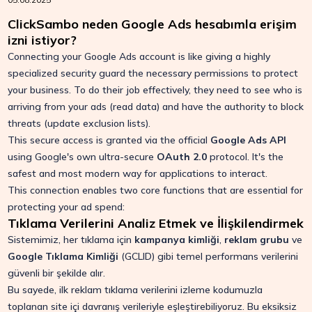
ClickSambo neden Google Ads hesabımla erişim
izni istiyor?
Connecting your Google Ads account is like giving a highly
specialized security guard the necessary permissions to protect
your business. To do their job effectively, they need to see who is
arriving from your ads (read data) and have the authority to block
threats (update exclusion lists).
This secure access is granted via the official
Google Ads API
using Google's own ultra-secure
OAuth 2.0
protocol. It's the
safest and most modern way for applications to interact.
This connection enables two core functions that are essential for
protecting your ad spend:
Tıklama Verilerini Analiz Etmek ve İlişkilendirmek
Sistemimiz, her tıklama için
kampanya kimliği
,
reklam grubu
ve
Google Tıklama Kimliği
(
GCLID
) gibi temel performans verilerini
güvenli bir şekilde alır.
Bu sayede, ilk reklam tıklama verilerini izleme kodumuzla
toplanan site içi davranış verileriyle eşleştirebiliyoruz. Bu eksiksiz