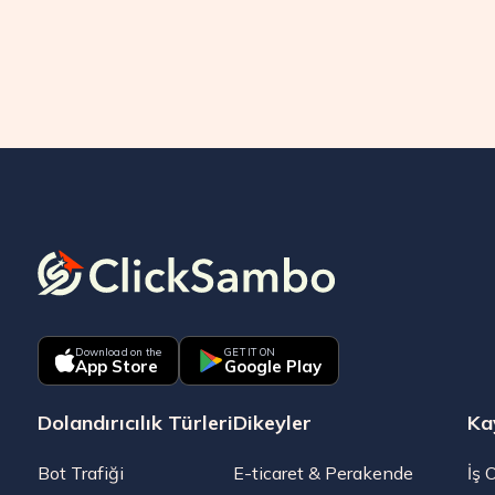
Download on the
GET IT ON
App Store
Google Play
Dolandırıcılık Türleri
Dikeyler
Ka
Bot Trafiği
E-ticaret & Perakende
İş 