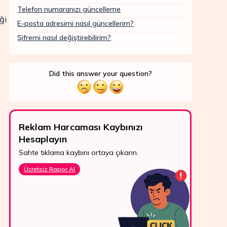
Telefon numaranızı güncelleme
ği
E-posta adresimi nasıl güncellerim?
Şifremi nasıl değiştirebilirim?
Did this answer your question?
Reklam Harcaması Kaybınızı
ROI'
Hesaplayın
Pazar
7/24 Destek
geliri
Sahte tıklama kaybını ortaya çıkarın.
WhatsApp, canlı
Den
destek ve e-posta
Ücretsiz Rapor Al
ile bize kolayca
ulaşın.
Bize Ulaşın