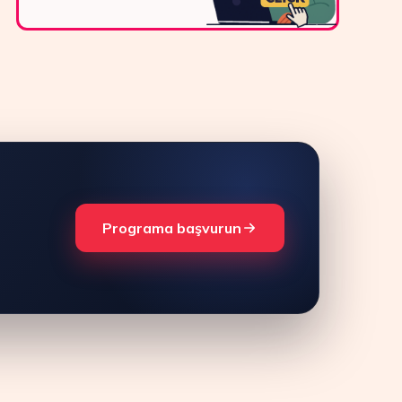
Programa başvurun