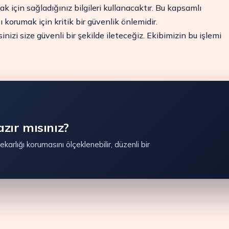
k için sağladığınız bilgileri kullanacaktır. Bu kapsamlı
ı korumak için kritik bir güvenlik önlemidir.
nizi size güvenli bir şekilde ileteceğiz. Ekibimizin bu işlemi
zır mısınız?
karlığı korumasını ölçeklenebilir, düzenli bir