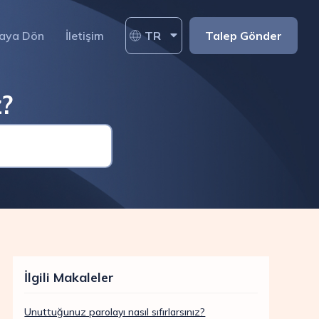
aya Dön
İletişim
TR
Talep Gönder
z?
İlgili Makaleler
Unuttuğunuz parolayı nasıl sıfırlarsınız?