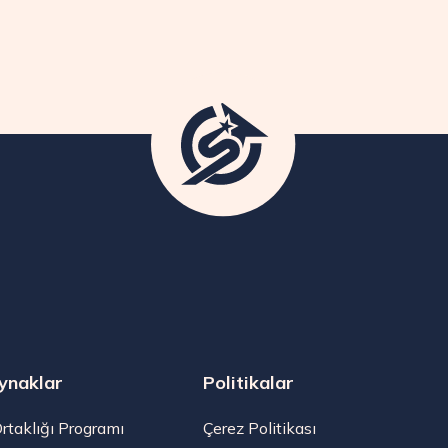
ynaklar
Politikalar
Ortaklığı Programı
Çerez Politikası