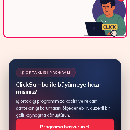
ile bize kolayca
ulaşın.
Bize Ulaşın
İŞ ORTAKLIĞI PROGRAMI
ClickSambo ile büyümeye hazır
mısınız?
İş ortaklığı programımıza katılın ve reklam
sahtekarlığı korumasını ölçeklenebilir, düzenli bir
gelir kaynağına dönüştürün.
Programa başvurun