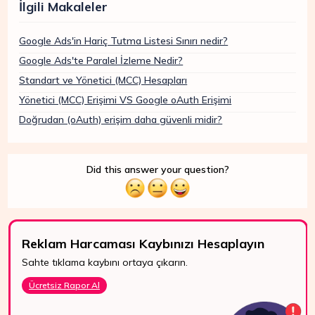
İlgili Makaleler
Google Ads'in Hariç Tutma Listesi Sınırı nedir?
Google Ads'te Paralel İzleme Nedir?
Standart ve Yönetici (MCC) Hesapları
Yönetici (MCC) Erişimi VS Google oAuth Erişimi
Doğrudan (oAuth) erişim daha güvenli midir?
Did this answer your question?
Reklam Harcaması Kaybınızı Hesaplayın
Sahte tıklama kaybını ortaya çıkarın.
7/24 Destek
Ücretsiz Rapor Al
WhatsApp, canlı
destek ve e-posta