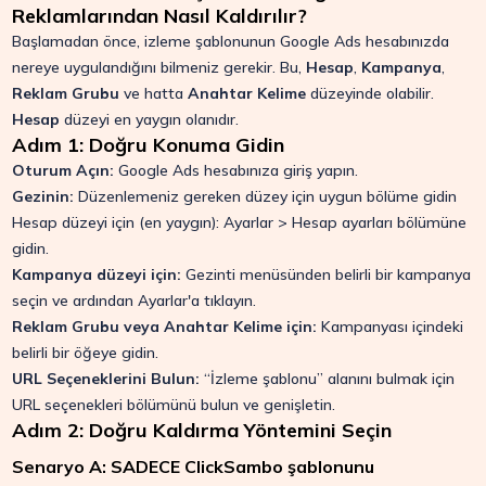
Reklamlarından Nasıl Kaldırılır?
Başlamadan önce, izleme şablonunun Google Ads hesabınızda
nereye uygulandığını bilmeniz gerekir. Bu,
Hesap
,
Kampanya
,
Reklam Grubu
ve hatta
Anahtar Kelime
düzeyinde olabilir.
Hesap
düzeyi en yaygın olanıdır.
Adım 1: Doğru Konuma Gidin
Oturum Açın:
Google Ads hesabınıza giriş yapın.
Gezinin:
Düzenlemeniz gereken düzey için uygun bölüme gidin
Hesap düzeyi için (en yaygın): Ayarlar > Hesap ayarları bölümüne
gidin.
Kampanya düzeyi için:
Gezinti menüsünden belirli bir kampanya
seçin ve ardından Ayarlar'a tıklayın.
Reklam Grubu veya Anahtar Kelime için:
Kampanyası içindeki
belirli bir öğeye gidin.
URL Seçeneklerini Bulun:
“İzleme şablonu” alanını bulmak için
URL seçenekleri bölümünü bulun ve genişletin.
Adım 2: Doğru Kaldırma Yöntemini Seçin
Senaryo A: SADECE ClickSambo şablonunu