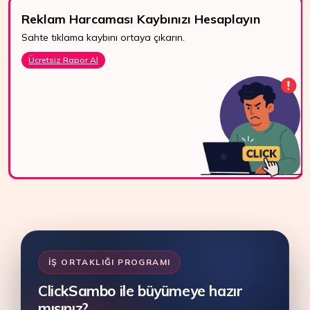
Reklam Harcaması Kaybınızı Hesaplayın
Sahte tıklama kaybını ortaya çıkarın.
7/24 Destek
Ücretsiz Rapor Al
WhatsApp, canlı
destek ve e-posta
ile bize kolayca
ulaşın.
Bize Ulaşın
İŞ ORTAKLIĞI PROGRAMI
ClickSambo ile büyümeye hazır
mısınız?