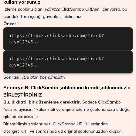
kullanıyorsunuz
İzleme şablonu alanı
yalnızca
ClickSambo URL'sini içeriyorsa, bu
alandaki tüm içeriği güvenle silebilirsiniz.
Öncesi:
https://track.clicksambo.com/track?
https://track.clicksambo.com/track?
key=12345...
Sonrası:
(Bu alan boş olmalıdır)
Senaryo B: ClickSambo şablonunu kendi şablonunuzla
BİRLEŞTİRDİNİZ
Bu, dikkatli bir düzenleme gerektirir.
Sadece ClickSambo
"sarmalayıcısını" kaldırmalı ve orijinal izleme şablonunuzu olduğu
gibi bırakmalısınız.
Birleştirilmiş şablonunuz, ClickSambo URL'si, ardından
&target_url=
ve sonrasında da orijinal şablonunuzdan oluşur.