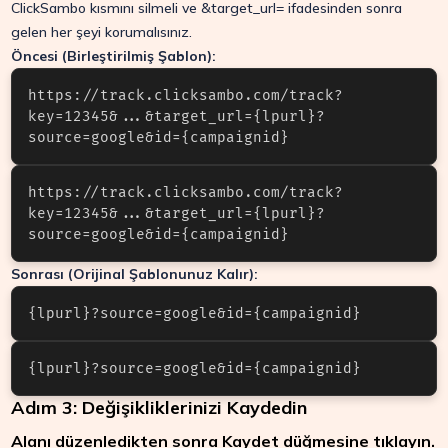
ClickSambo kısmını silmeli ve
&target_url=
ifadesinden sonra
gelen her şeyi korumalısınız.
Öncesi (Birleştirilmiş Şablon):
https://track.clicksambo.com/track?
key=12345&...&target_url={lpurl}?
source=google&id={campaignid}
https://track.clicksambo.com/track?
key=12345&...&target_url={lpurl}?
Sonrası (Orijinal Şablonunuz Kalır):
{lpurl}?source=google&id={campaignid}
{lpurl}?source=google&id={campaignid}
Adım 3: Değişikliklerinizi Kaydedin
Alanı düzenledikten sonra Kaydet düğmesine tıklayın.