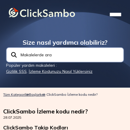
Size nasıl yardımcı olabiliriz?
Popüler yardım makaleleri :
Gizlilik SSS
,
İzleme Kodunuzu Nasıl Yüklersiniz
Tüm Kategoriler
Başlarken
ClickSambo İzleme kodu nedir?
ClickSambo İzleme kodu nedir?
28.07.2025
ClickSambo Takip Kodları