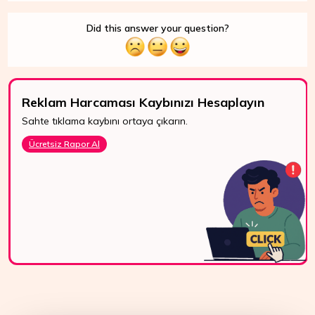
Did this answer your question?
Reklam Harcaması Kaybınızı Hesaplayın
Sahte tıklama kaybını ortaya çıkarın.
7/24 Destek
Ücretsiz Rapor Al
WhatsApp, canlı
destek ve e-posta
ile bize kolayca
ulaşın.
Bize Ulaşın