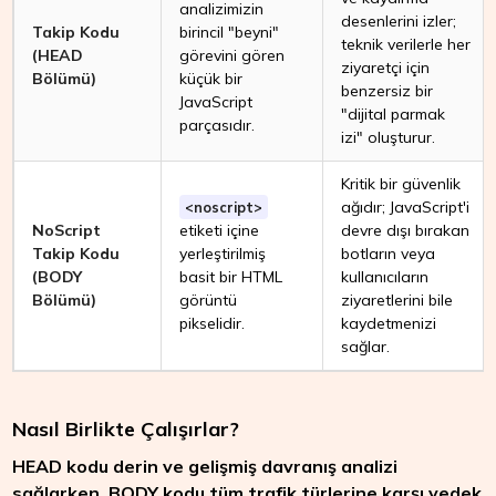
analizimizin
desenlerini izler;
Takip Kodu
birincil "beyni"
teknik verilerle her
(HEAD
görevini gören
ziyaretçi için
Bölümü)
küçük bir
benzersiz bir
JavaScript
"dijital parmak
parçasıdır.
izi" oluşturur.
Kritik bir güvenlik
ağıdır; JavaScript'i
<noscript>
NoScript
etiketi içine
devre dışı bırakan
Takip Kodu
yerleştirilmiş
botların veya
(BODY
basit bir HTML
kullanıcıların
Bölümü)
görüntü
ziyaretlerini bile
pikselidir.
kaydetmenizi
sağlar.
Nasıl Birlikte Çalışırlar?
HEAD kodu derin ve gelişmiş davranış analizi
sağlarken, BODY kodu tüm trafik türlerine karşı yedek