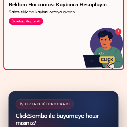
Reklam Harcaması Kaybınızı Hesaplayın
Sahte tıklama kaybını ortaya çıkarın.
7/24 Destek
Ücretsiz Rapor Al
WhatsApp, canlı
destek ve e-posta
ile bize kolayca
ulaşın.
Bize Ulaşın
İŞ ORTAKLIĞI PROGRAMI
ClickSambo ile büyümeye hazır
mısınız?