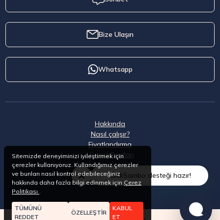
Bize Ulaşın
Whatsapp
Hakkında
Nasıl çalışır?
Fiyatlandırma
Hizmet Şartları
Sitemizde deneyiminizi iyileştirmek için
çerezler kullanıyoruz. Kullandığımız çerezler
ve bunları nasıl kontrol edebileceğiniz
ClickSambo desteği hazır!
hakkında daha fazla bilgi edinmek için
Çerez
Politikası
.
TÜMÜNÜ
KABUL
ÖZELLEŞTİR
REDDET
ET