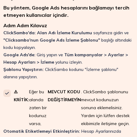
Bu yöntem, Google Ads hesaplarını bağlamayı tercih
etmeyen kullanıcılar içindir.
Adım Adım Kılavuz
ClickSambo'da:
Alan Adı İzleme Kurulumu
sayfanıza gidin ve
"Clicksambo'nun Google Ads İzleme Şablonu"
başlığı altındaki
kodu kopyalayın.
Google Ads'de:
Giriş yapın ve
Tüm kampanyalar > Ayarlar >
Hesap Ayarları > İzleme
yolunu izleyin.
Şablonu Yapıştırın:
ClickSambo kodunu "İzleme şablonu"
alanına yapıştırın.
⚠️
Eğer bu
MEVCUT KODU
. ClickSambo şablonunu
KRİTİK:
alanda
DEĞİŞTİRMEYİN
mevcut kodunuzun
zaten bir
sonuna eklemelisiniz.
kodunuz
Yardım için lütfen destek
varsa,
ekibimizle iletişime geçin.
Otomatik Etiketlemeyi Etkinleştirin:
Hesap Ayarlarınızda