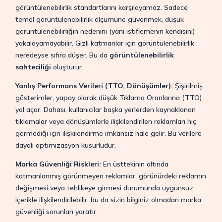
görüntülenebilirlik standartlarını karşılayamaz. Sadece
temel görüntülenebilirlik ölçümüne güvenmek, düşük
görüntülenebilirliğin nedenini (yani istiflemenin kendisini)
yakalayamayabilir. Gizli katmanlar için görüntülenebilirlik
neredeyse sıfıra düşer. Bu da
görüntülenebilirlik
sahteciliği
oluşturur.
Yanlış Performans Verileri (TTO, Dönüşümler):
Şişirilmiş
gösterimler, yapay olarak düşük Tıklama Oranlarına (TTO)
yol açar. Dahası, kullanıcılar başka yerlerden kaynaklanan
tıklamalar veya dönüşümlerle ilişkilendirilen reklamları hiç
görmediği için ilişkilendirme imkansız hale gelir. Bu verilere
dayalı optimizasyon kusurludur.
Marka Güvenliği Riskleri:
En üsttekinin altında
katmanlanmış görünmeyen reklamlar, görünürdeki reklamın
değişmesi veya tehlikeye girmesi durumunda uygunsuz
içerikle ilişkilendirilebilir, bu da sizin bilginiz olmadan marka
güvenliği sorunları yaratır.