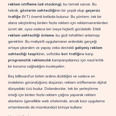
reklam istifleme (ad stacking)
, bu temeli sarsar. Bu
teknik,
gösterim sahteciliği
nin bir çeşidi olup
geçersiz
trafiğe
(IVT) önemli katkıda bulunur. Bu yöntem, tek bir
alana sıkıştırılmış birden fazla reklam için reklamverenlerden
ücret alır, oysa sadece biri (veya hiçbiri!) görülebilir. Etkili
reklam sahteciliği önleme
, bu gizli tehditleri anlamayı
gerektirir. Bu maliyetli uygulamanın ardındaki gerçeği
ortaya çıkaralım ve yapay zeka destekli
gelişmiş reklam
sahteciliği tespiti
nin, sofistike
bot trafiği
ne karşı
programatik reklamcılık
kampanyalarınız için nasıl kritik
bir koruma sağladığını inceleyelim.
Beş billboard'un birbiri ardına dizildiğini ve sadece en
öndekinin göründüğünü düşünün; reklam istiflemenin dijital
dünyadaki özü budur. Dolandırıcılar, tek bir yerleştirme
isteği için birden fazla reklam çağrısı yaparak reklam
alanlarını (genellikle web sitelerinde, ancak bazı uygulama
ortamlarında da mümkündür) kötüye kullanır.