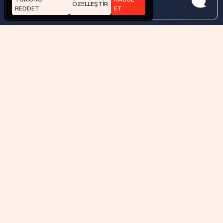
ÖZELLEŞTİR
Whatsapp
REDDET
ET
Hakkında
Nasıl çalışır?
Fiyatlandırma
Hizmet Şartları
API Onaylı
Copyright © 2026 Clicksambo.com