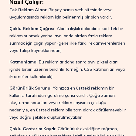
Nasıl Çalışır:
Tek Reklam Alanı:
Bir yayıncının web sitesinde veya
uygulamasında reklam için belirlenmiş bir alan vardır.
Çoklu Reklam Çağrısı:
Alanla ilişkili dolandırıcı kod, tek bir
reklam sunmak yerine, aynı anda birden fazla reklam
sunmak için çağrı yapar (genellikle farklı reklamverenlerden
veya talep kaynaklarından).
Katmanlama:
Bu reklamlar daha sonra aynı piksel alanı
içinde birbiri üzerine bindirilir (örneğin, CSS katmanları veya
iFrame'ler kullanılarak).
Görünürlük Sorunu:
Yalnızca en üstteki reklamın bir
kullanıcı tarafından görülme şansı vardır. Çoğu zaman,
oluşturma sorunları veya reklam sayısının çokluğu
nedeniyle, en üstteki reklam bile tam olarak görülemeyebilir
veya doğru şekilde oluşturulmayabilir.
Çoklu Gösterim Kaydı:
Görünürlük eksikliğine rağmen,
çağrılan ve yüklenen her reklam (gizli olanlar bile) genellikle