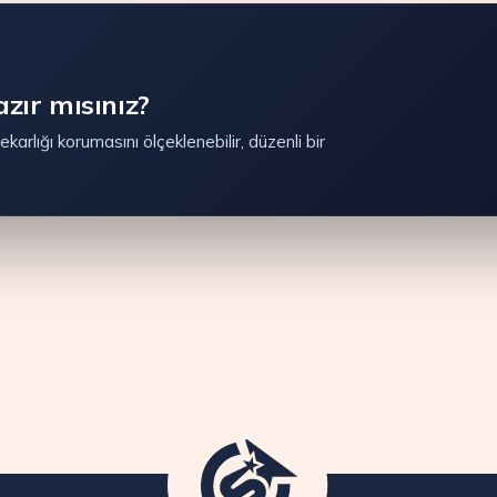
zır mısınız?
karlığı korumasını ölçeklenebilir, düzenli bir