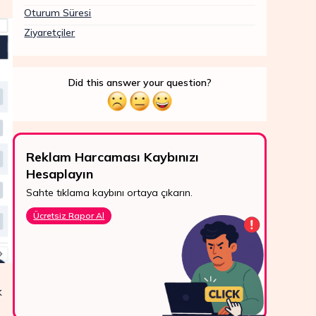
Oturum Süresi
Ziyaretçiler
Did this answer your question?
Reklam Harcaması Kaybınızı
ROI'
Hesaplayın
Pazar
7/24 Destek
geliri
Sahte tıklama kaybını ortaya çıkarın.
WhatsApp, canlı
Den
destek ve e-posta
Ücretsiz Rapor Al
ile bize kolayca
ulaşın.
Bize Ulaşın
k