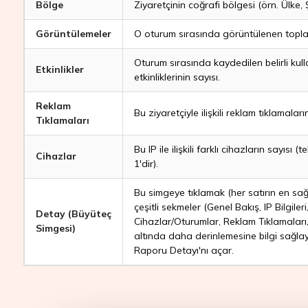
Bölge
Ziyaretçinin coğrafi bölgesi (örn. Ülke, Şe
Görüntülemeler
O oturum sırasında görüntülenen topla
Oturum sırasında kaydedilen belirli kull
Etkinlikler
etkinliklerinin sayısı.
Reklam
Bu ziyaretçiyle ilişkili reklam tıklamaların
Tıklamaları
Bu IP ile ilişkili farklı cihazların sayısı (
Cihazlar
1'dir).
Bu simgeye tıklamak (her satırın en sağı
çeşitli sekmeler (Genel Bakış, IP Bilgileri
Detay (Büyüteç
Cihazlar/Oturumlar, Reklam Tıklamaları
Simgesi)
altında daha derinlemesine bilgi sağl
Raporu Detayı'nı açar.