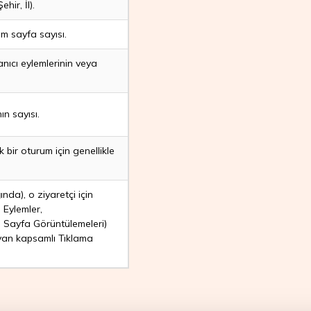
hir, İl).
m sayfa sayısı.
anıcı eylemlerinin veya
ın sayısı.
tek bir oturum için genellikle
nda), o ziyaretçi için
, Eylemler,
, Sayfa Görüntülemeleri)
ayan kapsamlı Tıklama