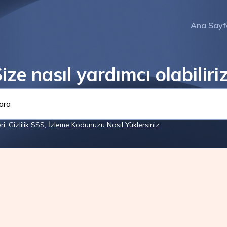
Ana Sayf
ize nasıl yardımcı olabiliri
i :
Gizlilik SSS
,
İzleme Kodunuzu Nasıl Yüklersiniz