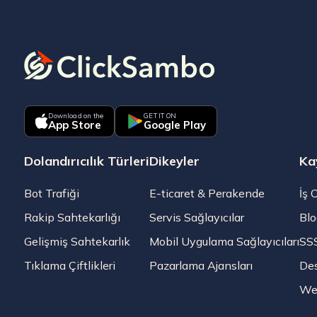
Download on the
GET IT ON
App Store
Google Play
Dolandırıcılık Türleri
Dikeyler
Ka
Bot Trafiği
E-ticaret & Perakende
İş 
Rakip Sahtekarlığı
Servis Sağlayıcılar
Blo
Gelişmiş Sahtekarlık
Mobil Uygulama Sağlayıcıları
SS
Tıklama Çiftlikleri
Pazarlama Ajansları
De
Web