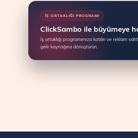
İŞ ORTAKLIĞI PROGRAMI
ClickSambo ile büyümeye ha
İş ortaklığı programımıza katılın ve reklam sahte
gelir kaynağına dönüştürün.