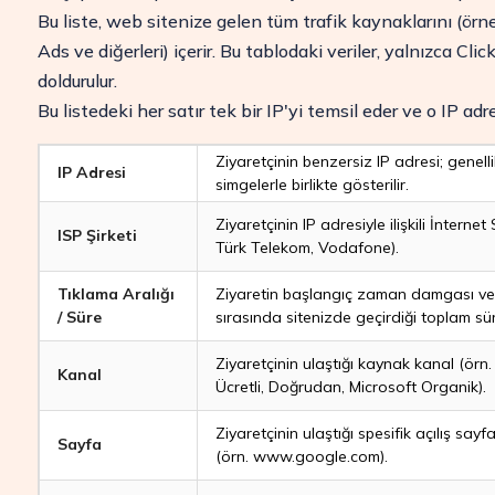
Bu liste, web sitenize gelen tüm trafik kaynaklarını (ör
Ads ve diğerleri) içerir. Bu tablodaki veriler, yalnızca 
doldurulur.
Bu listedeki her satır tek bir IP'yi temsil eder ve o IP ad
Ziyaretçinin benzersiz IP adresi; genell
IP Adresi
simgelerle birlikte gösterilir.
Ziyaretçinin IP adresiyle ilişkili İnternet
ISP Şirketi
Türk Telekom, Vodafone).
Tıklama Aralığı
Ziyaretin başlangıç zaman damgası ve 
/ Süre
sırasında sitenizde geçirdiği toplam sür
Ziyaretçinin ulaştığı kaynak kanal (ör
Kanal
Ücretli, Doğrudan, Microsoft Organik).
Ziyaretçinin ulaştığı spesifik açılış sayf
Sayfa
(örn. www.google.com).