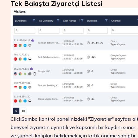
Tek Bakışta Ziyaretçi Listesi
ROI'nizi Artırın
Pazarlama bütçenizi koruyun ve ClickSam
gelirinizi artırın.
Denemeyi Başlat
ClickSambo kontrol panelinizdeki "Ziyaretler" sayfası a
bireysel ziyaretin ayrıntılı ve kapsamlı bir kaydını sunar. 
ve şüpheli kalıpları belirlemek için kritik öneme sahiptir.