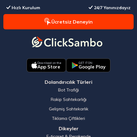
Hızlı Kurulum
24/7 Yanınızdayız
Ücretsiz Deneyin
Download on the
GET IT ON
App Store
Google Play
Dolandırıcılık Türleri
Bot Trafiği
Rakip Sahtekarlığı
Gelişmiş Sahtekarlık
Tıklama Çiftlikleri
Dikeyler
E-ticaret & Perakende