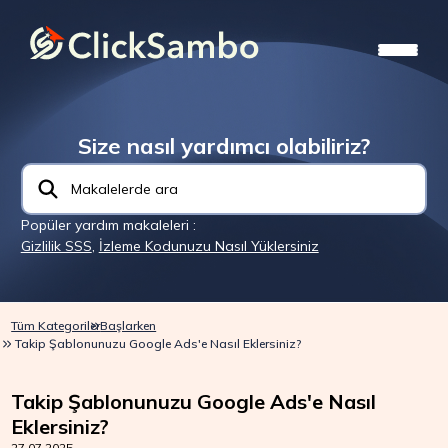
Size nasıl yardımcı olabiliriz?
Popüler yardım makaleleri :
Gizlilik SSS
,
İzleme Kodunuzu Nasıl Yüklersiniz
Tüm Kategoriler
Başlarken
Takip Şablonunuzu Google Ads'e Nasıl Eklersiniz?
Takip Şablonunuzu Google Ads'e Nasıl
Eklersiniz?
27.07.2025