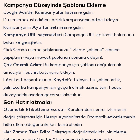
Kampanya Düzeyinde Şablonu Ekleme
Google Ads'de,
Kampanyalar
listesine gidin.
Düzenlemek istediğiniz belirli kampanyanın adına tıklayın.
Kampanyanın
Ayarlar
sekmesine gidin.
Kampanya URL seçenekleri
(Campaign URL options) bölümünü
bulun ve genişletin.
ClickSambo izleme şablonunuzu "İzleme şablonu" alanına
yapıştırın (veya mevcut şablonun sonuna ekleyin).
Çok Önemli Adım:
Bu kampanya için şablonu doğrulamak
amacıyla
Test Et
butonuna tıklayın.
Eğer test başarılı olursa,
Kaydet
'e tıklayın. Bu şablon artık,
yalnızca bu kampanya için geçerli olmak üzere, tüm hesap
düzeyindeki ayarları geçersiz kılacaktır.
Son Hatırlatmalar
Otomatik Etiketleme Esastır:
Kurulumdan sonra, izlemenin
doğru çalışması için
Hesap Ayarları
'nızda Otomatik etiketlemenin
hâlâ etkin olduğunu iki kez kontrol edin.
Her Zaman Test Edin:
Çalıştığını doğrulamak için, bir izleme
şablonunu önce "Test Et" butonunu kullanmadan asla