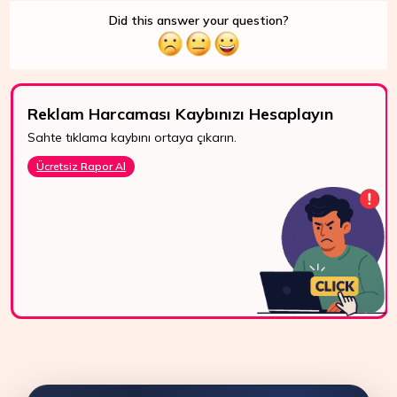
Did this answer your question?
Reklam Harcaması Kaybınızı Hesaplayın
Sahte tıklama kaybını ortaya çıkarın.
7/24 Destek
Ücretsiz Rapor Al
WhatsApp, canlı
destek ve e-posta
ile bize kolayca
ulaşın.
Bize Ulaşın