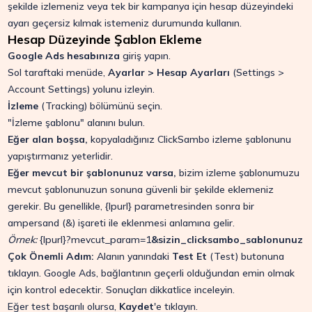
şekilde izlemeniz veya tek bir kampanya için hesap düzeyindeki
ayarı geçersiz kılmak istemeniz durumunda kullanın.
Hesap Düzeyinde Şablon Ekleme
Google Ads hesabınıza
giriş yapın.
Sol taraftaki menüde,
Ayarlar > Hesap Ayarları
(Settings >
Account Settings) yolunu izleyin.
İzleme
(Tracking) bölümünü seçin.
"İzleme şablonu" alanını bulun.
Eğer alan boşsa,
kopyaladığınız ClickSambo izleme şablonunu
yapıştırmanız yeterlidir.
Eğer mevcut bir şablonunuz varsa,
bizim izleme şablonumuzu
mevcut şablonunuzun sonuna güvenli bir şekilde eklemeniz
gerekir. Bu genellikle,
{lpurl}
parametresinden sonra bir
ampersand (
&
) işareti ile eklenmesi anlamına gelir.
Örnek:
{lpurl}?mevcut_param=1
&sizin_clicksambo_sablonunuz
Çok Önemli Adım:
Alanın yanındaki
Test Et
(Test) butonuna
tıklayın. Google Ads, bağlantının geçerli olduğundan emin olmak
için kontrol edecektir. Sonuçları dikkatlice inceleyin.
Eğer test başarılı olursa,
Kaydet
'e tıklayın.