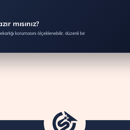
zır mısınız?
karlığı korumasını ölçeklenebilir, düzenli bir