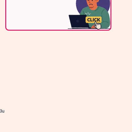
Bize Ulaşın
 Bu