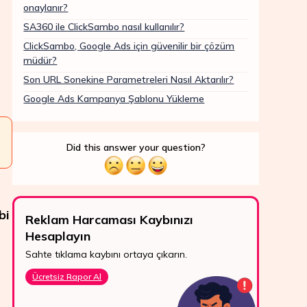
onaylanır?
SA360 ile ClickSambo nasıl kullanılır?
ClickSambo, Google Ads için güvenilir bir çözüm
müdür?
Son URL Sonekine Parametreleri Nasıl Aktarılır?
Google Ads Kampanya Şablonu Yükleme
Did this answer your question?
bi
Reklam Harcaması Kaybınızı
ROI'
Hesaplayın
Pazar
7/24 Destek
geliri
Sahte tıklama kaybını ortaya çıkarın.
WhatsApp, canlı
Den
destek ve e-posta
Ücretsiz Rapor Al
ile bize kolayca
ulaşın.