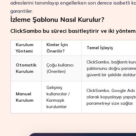
adreslerini tanımlayıp engellerken son derece isabetli k
garantiler.
İzleme Şablonu Nasıl Kurulur?
ClickSambo bu süreci basitleştirir ve iki yöntem
Kurulum
Kimler İçin
Temel İşleyiş
Yöntemi
Önerilir?
ClickSambo, bağlantı ku
Otomatik
Çoğu kullanıcı
şablonunu doğru paramet
Kurulum
(Önerilen)
güvenli bir şekilde doldur
Gelişmiş
ClickSambo, Google Ads 
Manuel
kullanıcılar /
olarak kopyalayıp yapışt
Kurulum
Karmaşık
parametreyi size sağlar.
kurulumlar