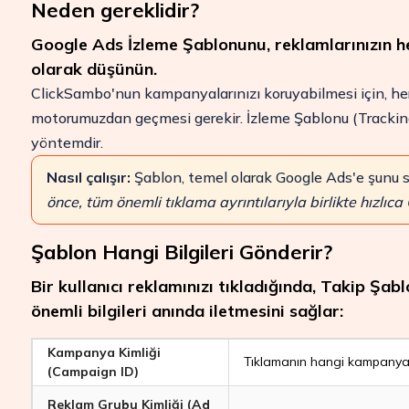
Neden gereklidir?
Google Ads İzleme Şablonunu, reklamlarınızın her
olarak düşünün.
ClickSambo'nun kampanyalarınızı koruyabilmesi için, he
motorumuzdan geçmesi gerekir. İzleme Şablonu (Trackin
yöntemdir.
Nasıl çalışır:
Şablon, temel olarak Google Ads'e şunu s
önce, tüm önemli tıklama ayrıntılarıyla birlikte hızlı
Şablon Hangi Bilgileri Gönderir?
Bir kullanıcı reklamınızı tıkladığında, Takip Şab
ROI'nizi Artırın
önemli bilgileri anında iletmesini sağlar:
Pazarlama bütçenizi koruyun ve ClickSam
gelirinizi artırın.
Kampanya Kimliği
Tıklamanın hangi kampanyada
Denemeyi Başlat
(Campaign ID)
Reklam Grubu Kimliği (Ad