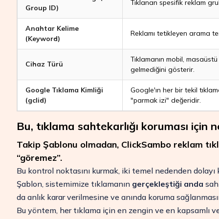
Tıklanan spesifik reklam grub
Group ID)
Anahtar Kelime
Reklamı tetikleyen arama ter
(Keyword)
Tıklamanın mobil, masaüstü 
Cihaz Türü
gelmediğini gösterir.
Google Tıklama Kimliği
Google'ın her bir tekil tıkl
(gclid)
"parmak izi" değeridir.
Bu, tıklama sahtekarlığı koruması için 
Takip Şablonu olmadan, ClickSambo reklam tıklama
“göremez”.
Bu kontrol noktasını kurmak, iki temel nedenden dolayı k
Şablon, sistemimize tıklamanın
gerçekleştiği anda
saht
da anlık karar verilmesine ve anında koruma sağlanmasın
Bu yöntem, her tıklama için en zengin ve en kapsamlı veri