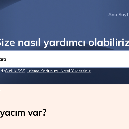
Ana Sayf
ize nasıl yardımcı olabiliri
i :
Gizlilik SSS
,
İzleme Kodunuzu Nasıl Yüklersiniz
?
iyacım var?