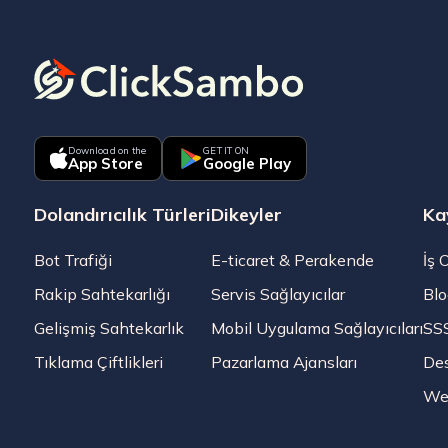
Download on the
GET IT ON
App Store
Google Play
Dolandırıcılık Türleri
Dikeyler
Ka
Bot Trafiği
E-ticaret & Perakende
İş 
Rakip Sahtekarlığı
Servis Sağlayıcılar
Blo
Gelişmiş Sahtekarlık
Mobil Uygulama Sağlayıcıları
SS
Tıklama Çiftlikleri
Pazarlama Ajansları
De
Web