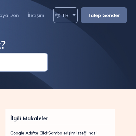
aya Dön
İletişim
TR
Talep Gönder
z?
İlgili Makaleler
Google Ads'te ClickSambo erişim isteği nasıl