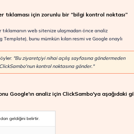
 tıklaması için zorunlu bir “bilgi kontrol noktası”
r tıklamanın web sitenize ulaşmadan önce analiz
g Template), bunu mümkün kılan resmi ve Google onaylı
öyler:
"Bu ziyaretçiyi nihai açılış sayfasına göndermeden
ca ClickSambo'nun kontrol noktasına gönder."
lonu Google'ın analiz için ClickSambo'ya aşağıdaki gi
bo ile
n geldiğini belirtir.