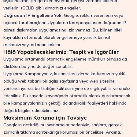
ilişkilendirme için gereken ayrıntılı, gerçek zamanlı tıklama
verilerini (GCLID gibi) almamızı engeller.
Doğrudan IP Engelleme Yok:
Google, reklamverenlerin veya
üçüncü taraf araçların Uygulama Kampanyalarına doğrudan IP
adresi dışlamaları uygulamasına izin vermez. Bu, bilinen hileli
kaynakları otomatik olarak engellemeye yönelik birincil
mekanizmayı ortadan kaldırır.
Hâlâ Yapabileceklerimiz: Tespit ve İçgörüler
Uygulama ortamında otomatik engelleme mümkün olmasa da
ClickSambo yine de değer sunabilir:
Uygulama Kampanyanız, kullanıcıları izleme kodumuzun yüklü
olduğu web tabanlı bir açılış sayfasına veya web sitesine
yönlendiriyorsa, bu trafiğin kalitesini yine de algılayabilir ve analiz
edebiliriz. Bu sayede, kaynağında otomatik olarak durduramasak
bile kampanyalarınızın çektiği dolandırıcılık faaliyetleri hakkında
değerli bilgiler edinebilirsiniz.
Maksimum Koruma için Tavsiye
Google'ın getirdiği bu sınırlamalar nedeniyle, sağlam, gerçek
zamanlı tıklama sahtekarlığı koruması bir öncelikse,
Arama
,