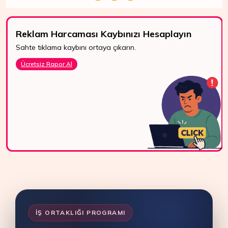
Reklam Harcaması Kaybınızı Hesaplayın
Sahte tıklama kaybını ortaya çıkarın.
7/24 Destek
Ücretsiz Rapor Al
WhatsApp, canlı
destek ve e-posta
ile bize kolayca
ulaşın.
Bize Ulaşın
İŞ ORTAKLIĞI PROGRAMI