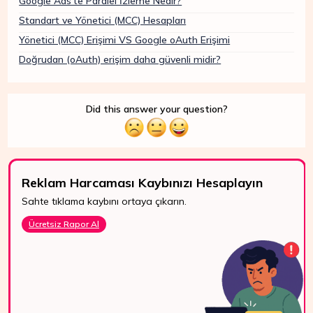
Google Ads'te Paralel İzleme Nedir?
Standart ve Yönetici (MCC) Hesapları
Yönetici (MCC) Erişimi VS Google oAuth Erişimi
Doğrudan (oAuth) erişim daha güvenli midir?
Did this answer your question?
Reklam Harcaması Kaybınızı Hesaplayın
Sahte tıklama kaybını ortaya çıkarın.
7/24 Destek
Ücretsiz Rapor Al
WhatsApp, canlı
destek ve e-posta
ile bize kolayca
ulaşın.
Bize Ulaşın