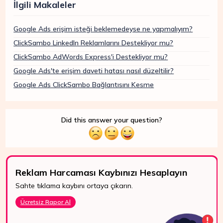
İlgili Makaleler
Google Ads erişim isteği beklemedeyse ne yapmalıyım?
ClickSambo LinkedIn Reklamlarını Destekliyor mu?
ClickSambo AdWords Express'i Destekliyor mu?
Google Ads'te erişim daveti hatası nasıl düzeltilir?
Google Ads ClickSambo Bağlantısını Kesme
Did this answer your question?
Reklam Harcaması Kaybınızı Hesaplayın
Sahte tıklama kaybını ortaya çıkarın.
7/24 Destek
Ücretsiz Rapor Al
WhatsApp, canlı
destek ve e-posta