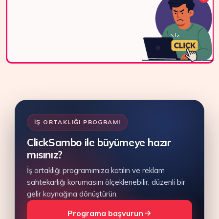
ile bize kolayca
ulaşın.
Bize Ulaşın
İŞ ORTAKLIĞI PROGRAMI
ClickSambo ile büyümeye hazır
mısınız?
İş ortaklığı programımıza katılın ve reklam
sahtekarlığı korumasını ölçeklenebilir, düzenli bir
gelir kaynağına dönüştürün.
Programa başvurun