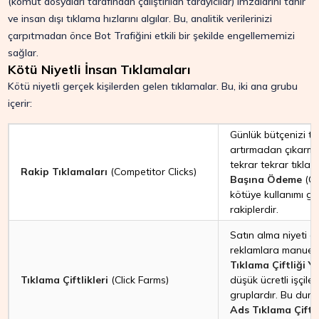
(komut dosyaları tarafından çalıştırılan tarayıcılar) imzalarını tanır
ve insan dışı tıklama hızlarını algılar. Bu, analitik verilerinizi
çarpıtmadan önce Bot Trafiğini etkili bir şekilde engellememizi
sağlar.
Kötü Niyetli İnsan Tıklamaları
Kötü niyetli gerçek kişilerden gelen tıklamalar. Bu, iki ana grubu
içerir:
Günlük bütçenizi tü
artırmadan çıkarmak
tekrar tekrar tıkla
Rakip Tıklamaları
(Competitor Clicks)
Başına Ödeme
(Co
kötüye kullanımı ge
rakiplerdir.
Satın alma niyeti 
reklamlara manuel o
Tıklama Çiftliği Ya
Tıklama Çiftlikleri
(Click Farms)
düşük ücretli işçil
gruplardır. Bu duru
Ads Tıklama Çiftli