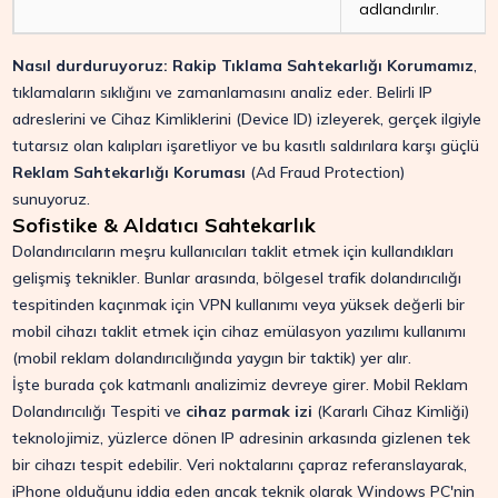
adlandırılır.
Nasıl durduruyoruz:
Rakip Tıklama Sahtekarlığı Korumamız
,
tıklamaların sıklığını ve zamanlamasını analiz eder. Belirli IP
adreslerini ve Cihaz Kimliklerini (Device ID) izleyerek, gerçek ilgiyle
tutarsız olan kalıpları işaretliyor ve bu kasıtlı saldırılara karşı güçlü
Reklam Sahtekarlığı Koruması
(Ad Fraud Protection)
sunuyoruz.
Sofistike & Aldatıcı Sahtekarlık
Dolandırıcıların meşru kullanıcıları taklit etmek için kullandıkları
gelişmiş teknikler. Bunlar arasında, bölgesel trafik dolandırıcılığı
tespitinden kaçınmak için VPN kullanımı veya yüksek değerli bir
mobil cihazı taklit etmek için cihaz emülasyon yazılımı kullanımı
(mobil reklam dolandırıcılığında yaygın bir taktik) yer alır.
İşte burada çok katmanlı analizimiz devreye girer. Mobil Reklam
Dolandırıcılığı Tespiti ve
cihaz parmak izi
(Kararlı Cihaz Kimliği)
teknolojimiz, yüzlerce dönen IP adresinin arkasında gizlenen tek
bir cihazı tespit edebilir. Veri noktalarını çapraz referanslayarak,
iPhone olduğunu iddia eden ancak teknik olarak Windows PC'nin