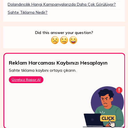
Dolandırıcılık Hangi Kampanyalarızda Daha Çok Görülüyor?
Sahte Tıklama Nedir?
Did this answer your question?
Reklam Harcaması Kaybınızı Hesaplayın
Sahte tıklama kaybını ortaya çıkarın.
7/24 Destek
Ücretsiz Rapor Al
WhatsApp, canlı
destek ve e-posta
ile bize kolayca
ulaşın.
Bize Ulaşın