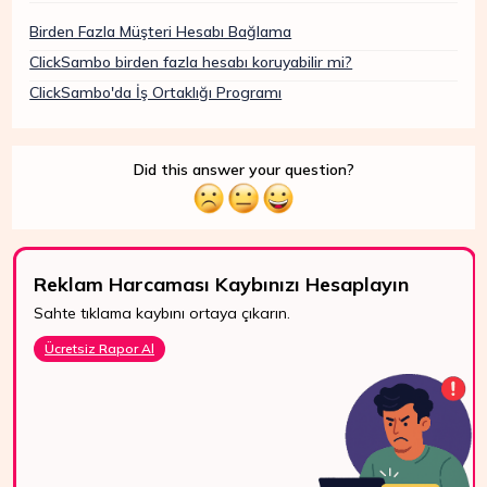
Birden Fazla Müşteri Hesabı Bağlama
ClickSambo birden fazla hesabı koruyabilir mi?
ClickSambo'da İş Ortaklığı Programı
Did this answer your question?
Reklam Harcaması Kaybınızı Hesaplayın
Sahte tıklama kaybını ortaya çıkarın.
7/24 Destek
Ücretsiz Rapor Al
WhatsApp, canlı
destek ve e-posta
ile bize kolayca
ulaşın.
Bize Ulaşın