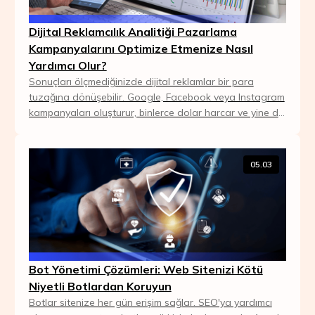
Dijital Reklamcılık Analitiği Pazarlama
Kampanyalarını Optimize Etmenize Nasıl
Yardımcı Olur?
Sonuçları ölçmediğinizde dijital reklamlar bir para
tuzağına dönüşebilir. Google, Facebook veya Instagram
kampanyaları oluşturur, binlerce dolar harcar ve yine de
neden satış yapamadığınızı bir türlü ...
05.03
Bot Yönetimi Çözümleri: Web Sitenizi Kötü
Niyetli Botlardan Koruyun
Botlar sitenize her gün erişim sağlar. SEO'ya yardımcı