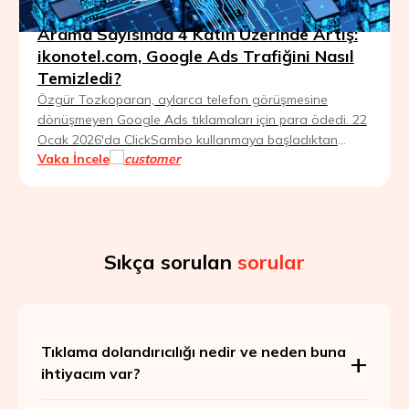
Arama Sayısında 4 Katın Üzerinde Artış:
ikonotel.com, Google Ads Trafiğini Nasıl
Temizledi?
Özgür Tozkoparan, aylarca telefon görüşmesine
dönüşmeyen Google Ads tıklamaları için para ödedi. 22
Ocak 2026'da ClickSambo kullanmaya başladıktan
Vaka İncele
sonra Smart Bidding'in kaliteli trafiğe göre yeniden
öğrenmesine izin verdi ve birkaç hafta içinde potansiyel
müşteri sayısı dört katına çıktı.
Sıkça sorulan
sorular
Tıklama dolandırıcılığı nedir ve neden buna
ihtiyacım var?