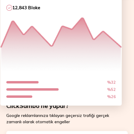
12,843 Bloke
%32
%52
%26
ClickSambo ne yapar?
Google reklamlarınıza tıklayan geçersiz trafiği gerçek
zamanlı olarak otomatik engeller