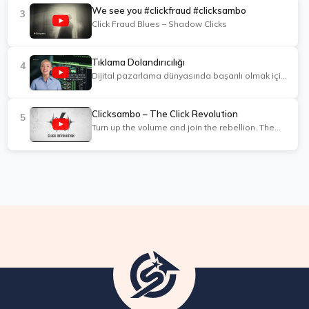
We see you #clickfraud #clicksambo
3
Click Fraud Blues – Shadow Clicks
Tıklama Dolandırıcılığı
4
Dijital pazarlama dünyasında başarılı olmak için
reklamlarınızın güvenliğini sağlamanız şart.
Rekabetçi ortamda, bütçenizi tüketen sahte
tıklamalarla mücadele etmek zorundasınız. İşte
Clicksambo – The Click Revolution
5
bu noktada ClickSambo devreye giriyor!
Turn up the volume and join the rebellion. The
ClickSambo, gelişmiş algoritmaları ve makine
Click Revolution anthem.
öğrenmesini kullanarak sahte tıklamaları tespit
eden ve engelleyen güçlü bir yazılımdır.
Rakiplerinizin kötü niyetli tıklamalarından,
botlardan ve otomatik programlardan
kaynaklanan kayıpları önlemenize yardımcı olur.