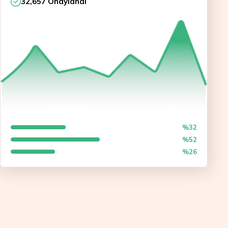
32,657 Onaylandı
%32
%52
%26