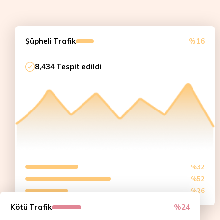
Şüpheli Trafik
%16
8,434 Tespit edildi
%32
%52
%26
Kötü Trafik
%24