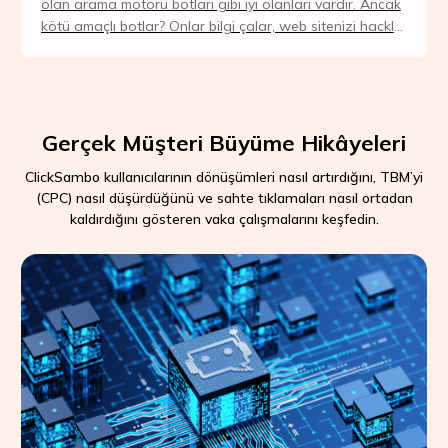
olan arama motoru botları gibi iyi olanları vardır. Ancak
kötü amaçlı botlar? Onlar bilgi çalar, web sitenizi hackler
ve işletmenize zarar verirl...
Gerçek Müşteri Büyüme Hikâyeleri
ClickSambo kullanıcılarının dönüşümleri nasıl artırdığını, TBM’yi
(CPC) nasıl düşürdüğünü ve sahte tıklamaları nasıl ortadan
kaldırdığını gösteren vaka çalışmalarını keşfedin.