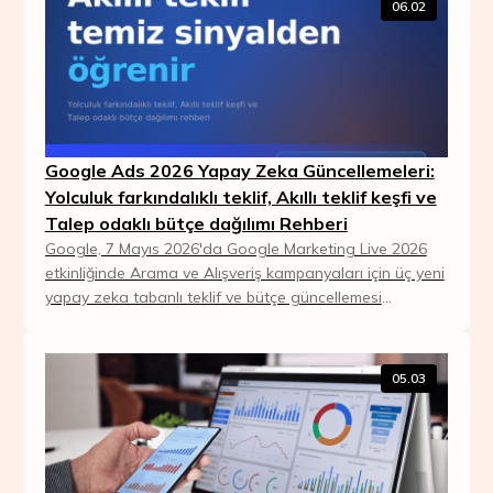
06.02
Google Ads 2026 Yapay Zeka Güncellemeleri:
Yolculuk farkındalıklı teklif, Akıllı teklif keşfi ve
Talep odaklı bütçe dağılımı Rehberi
Google, 7 Mayıs 2026'da Google Marketing Live 2026
etkinliğinde Arama ve Alışveriş kampanyaları için üç yeni
yapay zeka tabanlı teklif ve bütçe güncellemesi
duyurdu. Journey aware bidding (yolculuk fa...
05.03