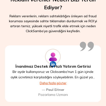
Ediyor?
Reklam verenlerin, reklam sahtekârlığını önleyen ad fraud
koruması sayesinde sahte tıklamaları durdurmak ve ROI’yi
artıran temiz, yüksek niyetli trafik elde etmek için neden
ClickSambo’ya güvendiğini keşfedin.
İnanılmaz Destek ile Hızlı Yatırım Getirisi
Bir aydır kullanıyoruz ve Clicksambo'nun 1 gün içinde
aylık ücretimizi karşıladığını söyleyebilirim. En güzel yanı
ise destek hizmeti; ne zaman bir sorunuz olsa bu
Daha fazla göster
arkadaşlar cevap veriyor ve yazılımı başarıyla
—
Paul Eitner
kullanmanızı istiyorlar. Çok beğendim.
Pazarlama Uzmanı