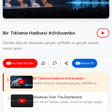
Bir Tıklama Hadisesi #clicksambo
Gürültü dolu bir dünyada gerçek, şeffaflık ve gerçek verinin
sessiz gücü..
YouTube'da İzle
Abone Ol
Bir Tıklama Hadisesi #clicksambo
1
Gürültü dolu bir dünyada gerçek, şeffaflık ve
gerçek verinin sessiz gücü..
Shadows Over The Dashboard
2
Her 'tık' bir hikâye anlatır. Ama her hikâye doğru
değildir...