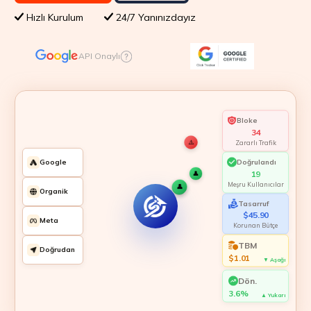
Hızlı Kurulum
24/7 Yanınızdayız
API Onaylı
Bloke
35
⚠️
Zararlı Trafik
Doğrulandı
Google
⚠️
21
👤
👤
👤
Meşru Kullanıcılar
Organik
⚠️
Tasarruf
⚠️
👤
👤
👤
⚠️
👤
$47.25
Meta
Korunan Bütçe
👤
TBM
👤
Doğrudan
$1.00
▼ Aşağı
Dön.
3.8%
▲ Yukarı